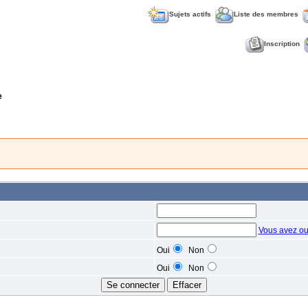
Sujets actifs
Liste des membres
Inscription
e
Vous avez ou
Oui
Non
Oui
Non