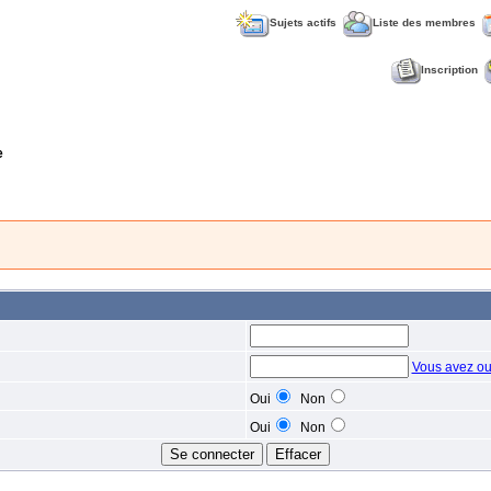
Sujets actifs
Liste des membres
Inscription
e
Vous avez ou
Oui
Non
Oui
Non