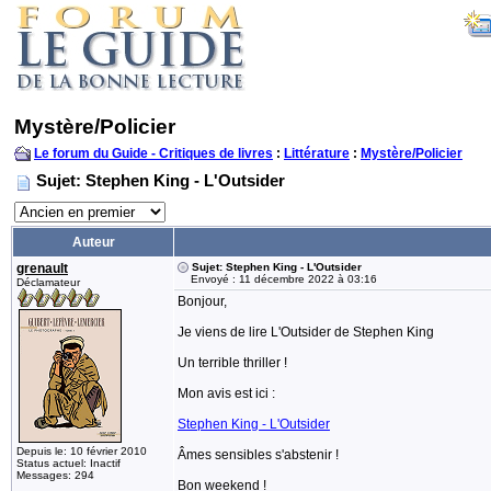
Mystère/Policier
Le forum du Guide - Critiques de livres
:
Littérature
:
Mystère/Policier
Sujet: Stephen King - L'Outsider
Auteur
grenault
Sujet: Stephen King - L'Outsider
Envoyé : 11 décembre 2022 à 03:16
Déclamateur
Bonjour,
Je viens de lire L'Outsider de Stephen King
Un terrible thriller !
Mon avis est ici :
Stephen King - L'Outsider
Depuis le: 10 février 2010
Âmes sensibles s'abstenir !
Status actuel: Inactif
Messages: 294
Bon weekend !