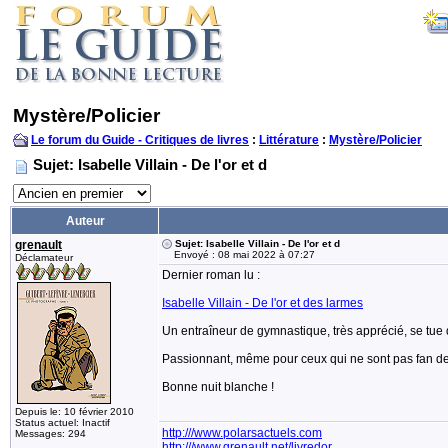
Mystère/Policier
Le forum du Guide - Critiques de livres
:
Littérature
:
Mystère/Policier
Sujet: Isabelle Villain - De l'or et d
Auteur
grenault
Sujet: Isabelle Villain - De l'or et d
Envoyé : 08 mai 2022 à 07:27
Déclamateur
Dernier roman lu :
Isabelle Villain - De l'or et des larmes
Un entraîneur de gymnastique, très apprécié, se tue 
Passionnant, même pour ceux qui ne sont pas fan de 
Bonne nuit blanche !
Depuis le: 10 février 2010
Status actuel: Inactif
http:///www.polarsactuels.com
Messages: 294
http:///www.grenault.net/livredor