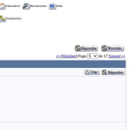
Calendrier
Rechercher
Aide
Connexion
<< Précédent
Page
de 17
Suivant >>