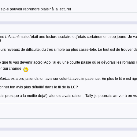
is p-e pouvoir reprendre plaisir à la lecture!
aimé
L'Amant
mais c'était une lecture scolaire et j'étais certainement trop jeune. Je
!
usieurs niveaux de difficulté, du très simple au plus casse-tête. Le tout est de trouver 
e que tu vas devenir accro! Ado j'ai eu une courte passe où je dévorais les romans 
or qui change!
Barbares
alors j'attends ton avis sur celui-là avec impatience. En plus le titre est rig
onner ton avis plus détaillé dans le fil de la LC?
 suis presque à la moitié déjà!), alors tu avais raison, .Taffy, je pourrais arriver à