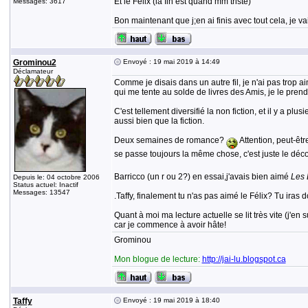
Et le Félix (la fin est quand mm triste)
Messages: 3617
Bon maintenant que j;en ai finis avec tout cela, je va
Grominou2
Envoyé : 19 mai 2019 à 14:49
Déclamateur
Comme je disais dans un autre fil, je n'ai pas trop 
qui me tente au solde de livres des Amis, je le prend
C'est tellement diversifié la non fiction, et il y a pl
aussi bien que la fiction.
Deux semaines de romance?
Attention, peut-êtr
se passe toujours la même chose, c'est juste le déc
Barricco (un r ou 2?) en essai,j'avais bien aimé
Les 
Depuis le: 04 octobre 2006
Status actuel: Inactif
Messages: 13547
.Taffy, finalement tu n'as pas aimé le Félix? Tu iras d
Quant à moi ma lecture actuelle se lit très vite (j'en
car je commence à avoir hâte!
Grominou
Mon blogue de lecture:
http://jai-lu.blogspot.ca
Taffy
Envoyé : 19 mai 2019 à 18:40