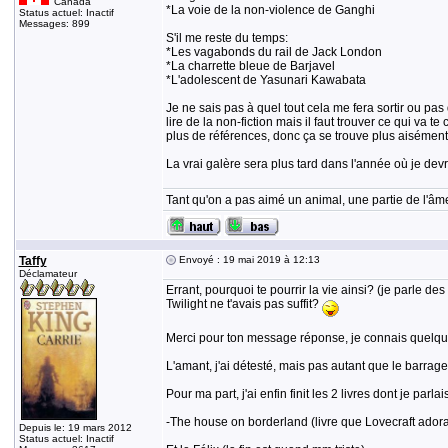
Canada
*La voie de la non-violence de Ganghi
Status actuel: Inactif
Messages: 899
S'il me reste du temps:
*Les vagabonds du rail de Jack London
*La charrette bleue de Barjavel
*L'adolescent de Yasunari Kawabata
Je ne sais pas à quel tout cela me fera sortir ou pa
lire de la non-fiction mais il faut trouver ce qui va 
plus de références, donc ça se trouve plus aisément
La vrai galère sera plus tard dans l'année où je dev
Tant qu'on a pas aimé un animal, une partie de l'âme
Taffy
Envoyé : 19 mai 2019 à 12:13
Déclamateur
Errant, pourquoi te pourrir la vie ainsi? (je parle de
Twilight ne t'avais pas suffit?
Merci pour ton message réponse, je connais quelques 
L'amant, j'ai détesté, mais pas autant que le barrage
Pour ma part, j'ai enfin finit les 2 livres dont je parlais
-The house on borderland (livre que Lovecraft adorait
Depuis le: 19 mars 2012
Status actuel: Inactif