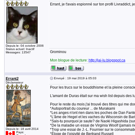
Errant, je t'avais espionné sur ton profil Livraddict,
Depuis le: 04 octobre 2006
Status actuel: Inactif
Grominou
Messages: 13547
Mon blogue de lecture:
http://jai-lu.blogspot.ca
Errant2
Envoyé : 19 mai 2019 à 05:03
Déclamateur
Pour les trucs sur le bouddhisme et la pleine conscien
L'amant de Duras était sur ma wish list depuis des l
Pour le reste du mois j'ai trouvé des titres qui me do
*Autoportrait du coureur ... de Murakami
*Les anges n'ont rien dans les poches de Dan Fante,
*L'âme de Hegel et les vaches du Wisconsin de Bar
*Sais-tu pourquoi je saute? de Naoki Higashida (sur
*De la maladie un essai de Virginia Woolf (jamais rie
Depuis le: 18 avril 2014
*Trop une essai de J.-L. Fournier sur le consommat
Pays:
*Éloge de l'oisivité de Bertrand Russell