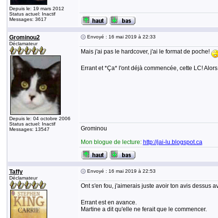
Depuis le: 19 mars 2012
Status actuel: Inactif
Messages: 3617
Grominou2
Envoyé : 16 mai 2019 à 22:33
Déclamateur
Mais j'ai pas le hardcover, j'ai le format de poche!
Errant et *Ça* l'ont déjà commencée, cette LC! Alors
Depuis le: 04 octobre 2006
Status actuel: Inactif
Grominou
Messages: 13547
Mon blogue de lecture:
http://jai-lu.blogspot.ca
Taffy
Envoyé : 16 mai 2019 à 22:53
Déclamateur
Ont s'en fou, j'aimerais juste avoir ton avis dessus
Errant est en avance.
Martine a dit qu'elle ne ferait que le commencer.