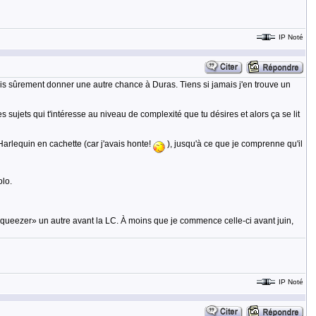
IP Noté
 vais sûrement donner une autre chance à Duras. Tiens si jamais j'en trouve un
des sujets qui t'intéresse au niveau de complexité que tu désires et alors ça se lit
Harlequin en cachette (car j'avais honte!
), jusqu'à ce que je comprenne qu'il
olo.
 en «squeezer» un autre avant la LC. À moins que je commence celle-ci avant juin,
IP Noté