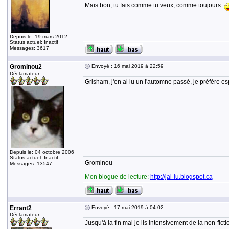
Mais bon, tu fais comme tu veux, comme toujours.
Depuis le: 19 mars 2012
Status actuel: Inactif
Messages: 3617
Grominou2
Envoyé : 16 mai 2019 à 22:59
Déclamateur
Grisham, j'en ai lu un l'automne passé, je préfère es
Depuis le: 04 octobre 2006
Status actuel: Inactif
Grominou
Messages: 13547
Mon blogue de lecture:
http://jai-lu.blogspot.ca
Errant2
Envoyé : 17 mai 2019 à 04:02
Déclamateur
Jusqu'à la fin mai je lis intensivement de la non-fict