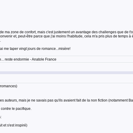
s de ma zone de confort, mais c'est justement un avantage des challenges que de t'ob
te convenir et, peut-être parce que j'ai moins l'habitude, cela m'a pris plus de temps à
.
rai me taper vingt jours de romance...misère!
... reste endormie - Anatole France
s romances)
auteurs, mais je ne savais pas qu'ils avaient fait de la non fiction (notamment Bar
 contre le pacifique.
:
 et s'est inspiré)