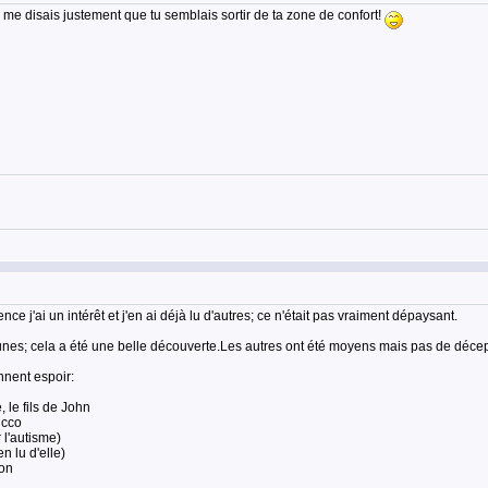
 je me disais justement que tu semblais sortir de ta zone de confort!
ce j'ai un intérêt et j'en ai déjà lu d'autres; ce n'était pas vraiment dépaysant.
unes; cela a été une belle découverte.Les autres ont été moyens mais pas de décept
nnent espoir:
 le fils de John
icco
 l'autisme)
n lu d'elle)
ion