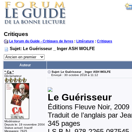
Critiques
Le forum du Guide - Critiques de livres
:
Littérature
:
Critiques
Sujet: Le Guérisseur _ Inger ASH WOLFE
Auteur
* Ça *
Sujet: Le Guérisseur _ Inger ASH WOLFE
Envoyé : 30 octobre 2018 à 11:12
Déclamateur
Le Guérisseur
Éditions Fleuve 
Traduit de l’anglais par Je
345 pages
Modérateur
Depuis le: 19 novembre 2004
Status actuel: Inactif
I.S.B.N. 978-2265-087545
Messages: 7625