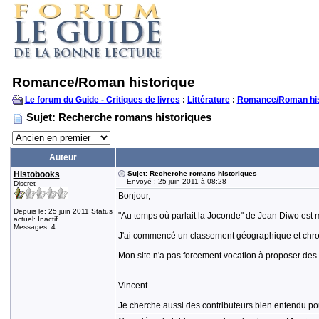
Romance/Roman historique
Le forum du Guide - Critiques de livres
:
Littérature
:
Romance/Roman his
Sujet: Recherche romans historiques
Auteur
Histobooks
Sujet: Recherche romans historiques
Envoyé : 25 juin 2011 à 08:28
Discret
Bonjour,
Depuis le: 25 juin 2011 Status
"Au temps où parlait la Joconde" de Jean Diwo est mo
actuel: Inactif
Messages: 4
J'ai commencé un classement géographique et chrono
Mon site n'a pas forcement vocation à proposer des c
Vincent
Je cherche aussi des contributeurs bien entendu pou