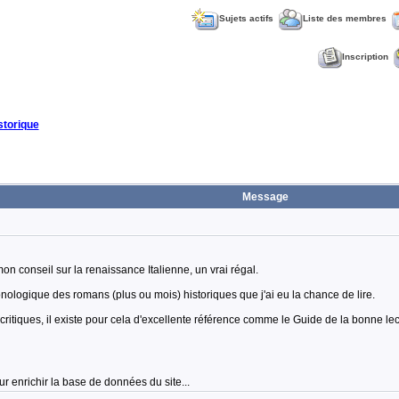
Sujets actifs
Liste des membres
Inscription
torique
Message
n conseil sur la renaissance Italienne, un vrai régal.
logique des romans (plus ou mois) historiques que j'ai eu la chance de lire.
ritiques, il existe pour cela d'excellente référence comme le Guide de la bonne lec
r enrichir la base de données du site...