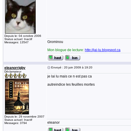
Depuis le: 04 octobre 2006
Status actuel: Inactif
Grominou
Messages: 13547
Mon blogue de lecture:
http://jai-lu.blogspot.ca
eleanorrigby
Envoyé : 20 juin 2009 à 19:20
Déclamateur
je lai lu mais ce n est pas ca
autreindice les feuilles mortes
Depuis le: 29 novembre 2007
Status actuel: Inactif
eleanor
Messages: 3794