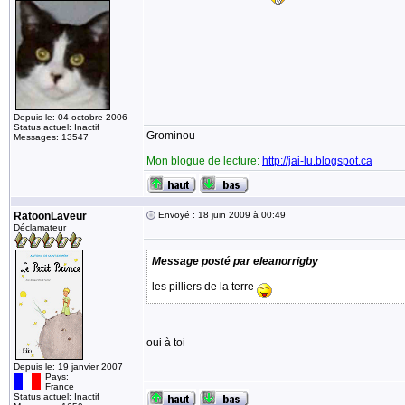
Depuis le: 04 octobre 2006
Status actuel: Inactif
Grominou
Messages: 13547
Mon blogue de lecture:
http://jai-lu.blogspot.ca
RatoonLaveur
Envoyé : 18 juin 2009 à 00:49
Déclamateur
Message posté par eleanorrigby
les pilliers de la terre
oui à toi
Depuis le: 19 janvier 2007
Pays:
France
Status actuel: Inactif