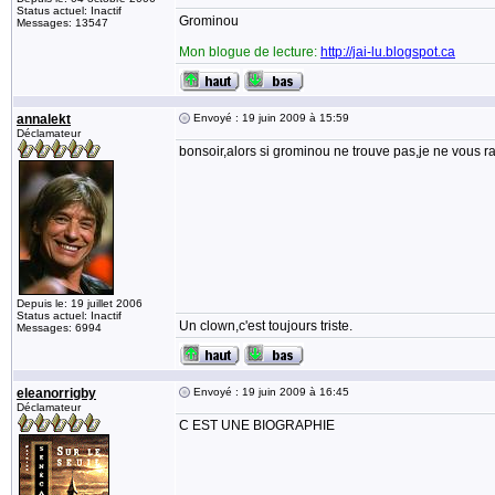
Status actuel: Inactif
Grominou
Messages: 13547
Mon blogue de lecture:
http://jai-lu.blogspot.ca
annalekt
Envoyé : 19 juin 2009 à 15:59
Déclamateur
bonsoir,alors si grominou ne trouve pas,je ne vous 
Depuis le: 19 juillet 2006
Status actuel: Inactif
Un clown,c'est toujours triste.
Messages: 6994
eleanorrigby
Envoyé : 19 juin 2009 à 16:45
Déclamateur
C EST UNE BIOGRAPHIE