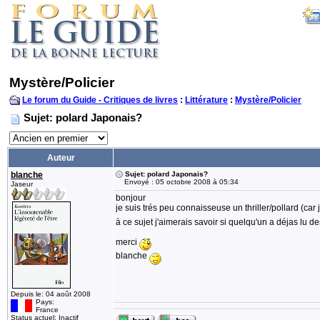
Mystère/Policier
Le forum du Guide - Critiques de livres
:
Littérature
:
Mystère/Policier
Sujet: polard Japonais?
Auteur
blanche
Sujet: polard Japonais?
Envoyé : 05 octobre 2008 à 05:34
Jaseur
bonjour
je suis trés peu connaisseuse un thriller/pollard (car
à ce sujet j'aimerais savoir si quelqu'un a déjas lu de
merci
blanche
Depuis le: 04 août 2008
Pays:
France
Status actuel: Inactif