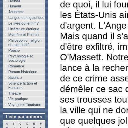
Horreur
de quoi, il lui fo
Humour
Jeunesse
les États-Unis a
Langue et linguistique
d'argent. L'Ange 
Le livre ou le film?
Littérature érotique
Mais quand il s'a
Mystère et Policier
Philosophie, religion
d'être exfiltré, 
et spiritualité
Poésie
O'Massett. Notre
Psychologie et
Sociologie
lance à la rech
Romance
Roman historique
de ce crime asse
Science
Science fiction et
démêler ce sac d
Fantaisie
Théâtre
ses trousses tou
Vie pratique
Voyage et Tourisme
la ville qui ne 
Liste par auteurs
que quelques jol
A
B
C
D
E
F