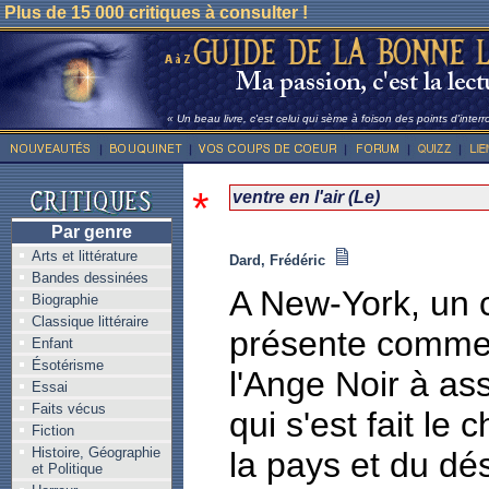
Plus de 15 000 critiques à consulter !
« Un beau livre, c'est celui qui sème à foison des points d'inter
*
ventre en l'air (Le)
Par genre
Arts et littérature
Dard, Frédéric
Bandes dessinées
A New-York, un c
Biographie
Classique littéraire
présente comme 
Enfant
Ésotérisme
l'Ange Noir à as
Essai
Faits vécus
qui s'est fait le
Fiction
Histoire, Géographie
la pays et du d
et Politique