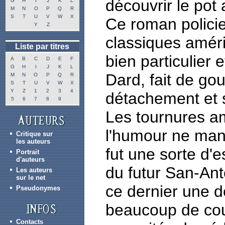
découvrir le pot 
G
H
I
J
K
L
M
N
O
P
Q
R
S
T
U
V
W
X
Ce roman policie
Y
Z
classiques améri
Liste par titres
bien particulier 
A
B
C
D
E
F
G
H
I
J
K
L
Dard, fait de gou
M
N
O
P
Q
R
S
T
U
V
W
X
Y
Z
1
2
3
4
détachement et 
5
6
7
8
9
Les tournures am
l'humour ne man
Critique sur
les auteurs
fut une sorte d'
Portrait
d'auteurs
du futur San-An
Les auteurs
sur le net
ce dernier une d
Pseudonymes
beaucoup de cou
Contacts