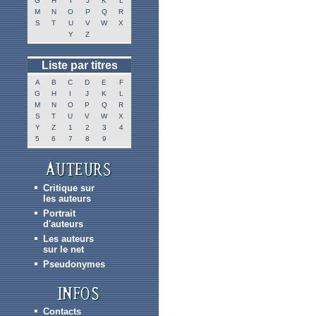
G
H
I
J
K
L
M
N
O
P
Q
R
S
T
U
V
W
X
Y
Z
Liste par titres
A
B
C
D
E
F
G
H
I
J
K
L
M
N
O
P
Q
R
S
T
U
V
W
X
Y
Z
1
2
3
4
5
6
7
8
9
Critique sur
les auteurs
Portrait
d'auteurs
Les auteurs
sur le net
Pseudonymes
Contacts