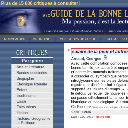
Plus de 15 000 critiques à consulter !
« Une bibliothèque est une chambre d'amis » -- Tahar Ben Jell
*
salaire de la peur et autr
Arnaud, Georges
Par genre
Avec cette compilation composée d
Arts et littérature
bonne famille, ex-accusé et empriso
et contre les mauvais traitements e
Bandes dessinées
à dissocier du sympathique person
Biographie
nitroglycérine sur les pistes défo
Classique littéraire
registres et d'intérêts fort inégau
supporté les injures du temps. « Le
Enfant
le détour. Le recueil de nouvelles
Ésotérisme
qui passe difficilement la rampe, 
Essai
historique ou sociologique. Au tot
Cc.Rider
Faits vécus
(
22 critiques, cliquez pour les vo
Genre :
Fiction
Fiction
Date : 11/1/2013
* nouveauté *
Histoire, Géographie
et Politique