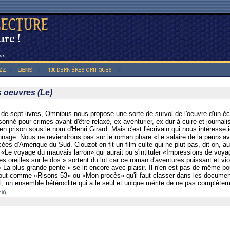
oun
es oeuvres (Le)
e sept livres, Omnibus nous propose une sorte de survol de l'oeuvre d'un écr
nné pour crimes avant d'être relaxé, ex-aventurier, ex-dur à cuire et journalis
n prison sous le nom d'Henri Girard. Mais c'est l'écrivain qui nous intéresse 
nage. Nous ne reviendrons pas sur le roman phare «Le salaire de la peur» av
ncées d'Amérique du Sud. Clouzot en fit un film culte qui ne plut pas, dit-on, 
x. «Le voyage du mauvais larron» qui aurait pu s'intituler «Impressions de voya
s oreilles sur le dos » sortent du lot car ce roman d'aventures puissant et viole
 « La plus grande pente » se lit encore avec plaisir. Il n'en est pas de même p
tout comme «Risons 53» ou «Mon procès» qu'il faut classer dans les documents
al, un ensemble hétéroclite qui a le seul et unique mérite de ne pas complèteme
ir
)