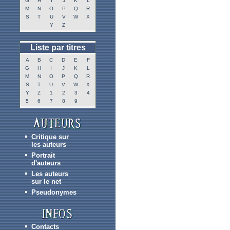
G
H
I
J
K
L
M
N
O
P
Q
R
S
T
U
V
W
X
Y
Z
Liste par titres
A
B
C
D
E
F
G
H
I
J
K
L
M
N
O
P
Q
R
S
T
U
V
W
X
Y
Z
1
2
3
4
5
6
7
8
9
Critique sur
les auteurs
Portrait
d'auteurs
Les auteurs
sur le net
Pseudonymes
Contacts