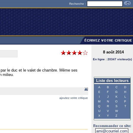
Recherche :
8 août 2014
En ligne : 20347 visiteur(s)
 par le duc et le valet de chambre. Même ses
n milieu.
Liste des lecteurs
A
B
C
D
E
F
G
H
I
J
K
L
ajoutez votre critique
M
N
O
P
Q
R
S
T
U
V
W
X
Y
Z