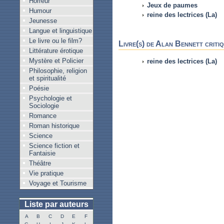
Horreur
Jeux de paumes
Humour
reine des lectrices (La)
Jeunesse
Langue et linguistique
Le livre ou le film?
Livre(s) de Alan Bennett criti
Littérature érotique
Mystère et Policier
reine des lectrices (La)
Philosophie, religion
et spiritualité
Poésie
Psychologie et
Sociologie
Romance
Roman historique
Science
Science fiction et
Fantaisie
Théâtre
Vie pratique
Voyage et Tourisme
Liste par auteurs
A
B
C
D
E
F