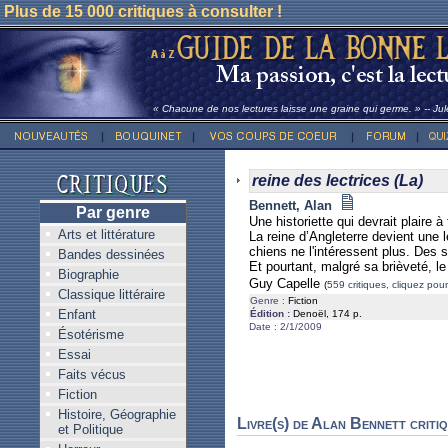
Plus de 15 000 critiques à consulter !
« Chacune de nos lectures laisse une graine qui germe. » -- Ju
reine des lectrices (La)
Bennett, Alan
Par genre
Une historiette qui devrait plaire à
Arts et littérature
La reine d’Angleterre devient une
chiens ne l'intéressent plus. Des 
Bandes dessinées
Et pourtant, malgré sa brièveté, l
Biographie
Guy Capelle
(
559 critiques, cliquez pour
Classique littéraire
Genre :
Fiction
Enfant
Édition :
Denoël, 174 p.
Date : 2/1/2009
Ésotérisme
Essai
Faits vécus
Fiction
Histoire, Géographie
Livre(s) de Alan Bennett critiq
et Politique