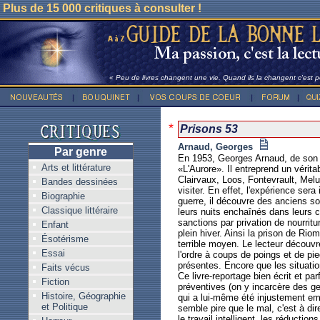
Plus de 15 000 critiques à consulter !
« Peu de livres changent une vie. Quand ils la changent c'est po
*
Prisons 53
Arnaud, Georges
Par genre
En 1953, Georges Arnaud, de son v
Arts et littérature
«L'Aurore». Il entreprend un vérit
Clairvaux, Loos, Fontevrault, Melun,
Bandes dessinées
visiter. En effet, l'expérience ser
Biographie
guerre, il découvre des anciens s
Classique littéraire
leurs nuits enchaînés dans leurs ce
sanctions par privation de nourrit
Enfant
plein hiver. Ainsi la prison de Rio
Ésotérisme
terrible moyen. Le lecteur découvr
Essai
l'ordre à coups de poings et de pi
présentes. Encore que les situation
Faits vécus
Ce livre-reportage bien écrit et p
Fiction
préventives (on y incarcère des ge
Histoire, Géographie
qui a lui-même été injustement em
et Politique
semble pire que le mal, c'est à dir
le travail intelligent, les réductio