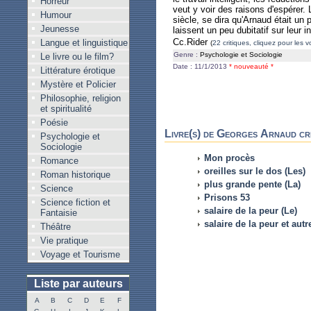
Horreur
veut y voir des raisons d'espérer. 
Humour
siècle, se dira qu'Arnaud était un 
Jeunesse
laissent un peu dubitatif sur leur in
Cc.Rider
Langue et linguistique
(
22 critiques, cliquez pour les vo
Genre :
Psychologie et Sociologie
Le livre ou le film?
Date : 11/1/2013
* nouveauté *
Littérature érotique
Mystère et Policier
Philosophie, religion
et spiritualité
Poésie
Livre(s) de Georges Arnaud cri
Psychologie et
Sociologie
Mon procès
Romance
oreilles sur le dos (Les)
Roman historique
plus grande pente (La)
Science
Prisons 53
Science fiction et
salaire de la peur (Le)
Fantaisie
salaire de la peur et aut
Théâtre
Vie pratique
Voyage et Tourisme
Liste par auteurs
A
B
C
D
E
F