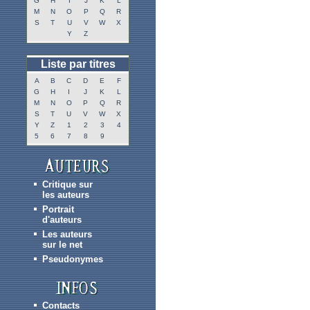
G
H
I
J
K
L
M
N
O
P
Q
R
S
T
U
V
W
X
Y
Z
Liste par titres
A
B
C
D
E
F
G
H
I
J
K
L
M
N
O
P
Q
R
S
T
U
V
W
X
Y
Z
1
2
3
4
5
6
7
8
9
Critique sur
les auteurs
Portrait
d'auteurs
Les auteurs
sur le net
Pseudonymes
Contacts