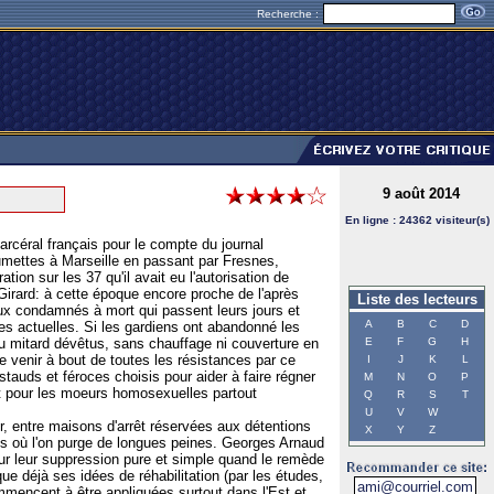
Recherche :
9 août 2014
En ligne : 24362 visiteur(s)
rcéral français pour le compte du journal
aumettes à Marseille en passant par Fresnes,
tion sur les 37 qu'il avait eu l'autorisation de
t Girard: à cette époque encore proche de l'après
Liste des lecteurs
ux condamnés à mort qui passent leurs jours et
A
B
C
D
 des actuelles. Si les gardiens ont abandonné les
 au mitard dévêtus, sans chauffage ni couverture en
E
F
G
H
 de venir à bout de toutes les résistances par ce
I
J
K
L
tauds et féroces choisis pour aider à faire régner
M
N
O
P
 et pour les moeurs homosexuelles partout
Q
R
S
T
U
V
W
er, entre maisons d'arrêt réservées aux détentions
X
Y
Z
les où l'on purge de longues peines. Georges Arnaud
ur leur suppression pure et simple quand le remède
que déjà ses idées de réhabilitation (par les études,
 commencent à être appliquées surtout dans l'Est et