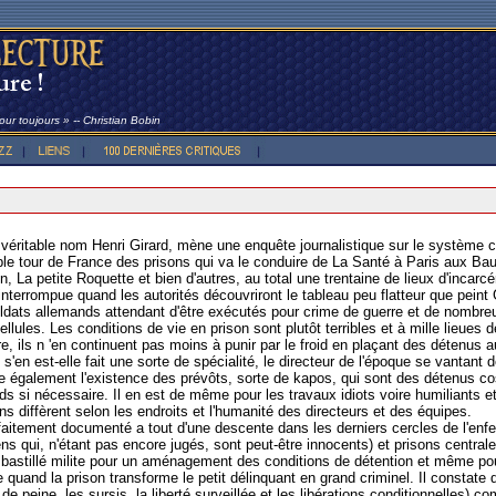
ur toujours » -- Christian Bobin
éritable nom Henri Girard, mène une enquête journalistique sur le système ca
able tour de France des prisons qui va le conduire de La Santé à Paris aux B
 La petite Roquette et bien d'autres, au total une trentaine de lieux d'incarcéra
a interrompue quand les autorités découvriront le tableau peu flatteur que pein
oldats allemands attendant d'être exécutés pour crime de guerre et de nombre
llules. Les conditions de vie en prison sont plutôt terribles et à mille lieues
ure, ils n 'en continuent pas moins à punir par le froid en plaçant des détenus
m s'en est-elle fait une sorte de spécialité, le directeur de l'époque se vantant
e également l'existence des prévôts, sorte de kapos, qui sont des détenus cos
eds si nécessaire. Il en est de même pour les travaux idiots voire humiliants
s diffèrent selon les endroits et l'humanité des directeurs et des équipes.
arfaitement documenté a tout d'une descente dans les derniers cercles de l'enf
ns qui, n'étant pas encore jugés, sont peut-être innocents) et prisons centra
bastillé milite pour un aménagement des conditions de détention et même po
e quand la prison transforme le petit délinquant en grand criminel. Il constate 
ns de peine, les sursis, la liberté surveillée et les libérations conditionnelles)