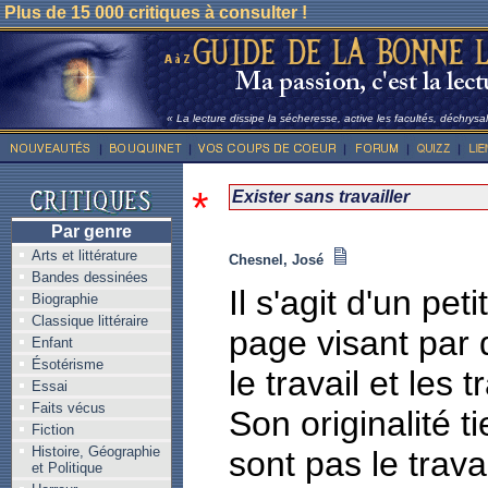
Plus de 15 000 critiques à consulter !
« La lecture dissipe la sécheresse, active les facultés, déchrysali
*
Exister sans travailler
Par genre
Arts et littérature
Chesnel, José
Bandes dessinées
Il s'agit d'un pet
Biographie
Classique littéraire
page visant par 
Enfant
Ésotérisme
le travail et les t
Essai
Faits vécus
Son originalité t
Fiction
Histoire, Géographie
sont pas le travai
et Politique