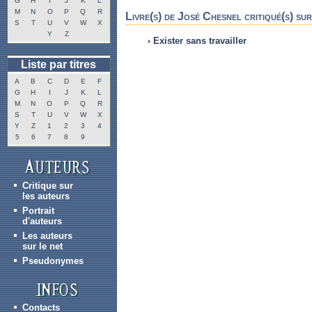
G
H
I
J
K
L
M
N
O
P
Q
R
Livre(s) de José Chesnel critiqué(s) sur
S
T
U
V
W
X
Y
Z
Exister sans travailler
Liste par titres
A
B
C
D
E
F
G
H
I
J
K
L
M
N
O
P
Q
R
S
T
U
V
W
X
Y
Z
1
2
3
4
5
6
7
8
9
Critique sur
les auteurs
Portrait
d'auteurs
Les auteurs
sur le net
Pseudonymes
Contacts