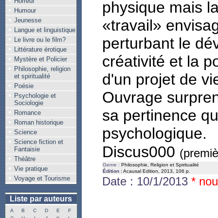
Horreur
physique mais l
Humour
Jeunesse
«travail» envis
Langue et linguistique
perturbant le d
Le livre ou le film?
Littérature érotique
créativité et la p
Mystère et Policier
Philosophie, religion
d'un projet de vi
et spiritualité
Poésie
Ouvrage surprena
Psychologie et
Sociologie
sa pertinence qu
Romance
Roman historique
psychologique.
Science
Science fiction et
Discus000
Fantaisie
(premiè
Théâtre
Genre :
Philosophie, Religion et Spiritualité
Vie pratique
Édition :
Acausal Edition, 2013, 106 p.
Voyage et Tourisme
Date : 10/1/2013
* nou
Liste par auteurs
A
B
C
D
E
F