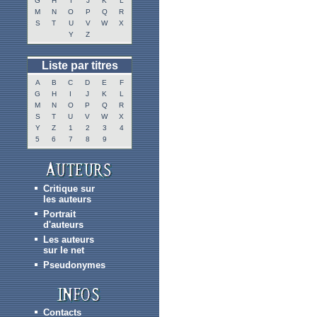
G
H
I
J
K
L
M
N
O
P
Q
R
S
T
U
V
W
X
Y
Z
Liste par titres
A
B
C
D
E
F
G
H
I
J
K
L
M
N
O
P
Q
R
S
T
U
V
W
X
Y
Z
1
2
3
4
5
6
7
8
9
Critique sur
les auteurs
Portrait
d'auteurs
Les auteurs
sur le net
Pseudonymes
Contacts