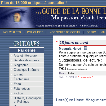
Plus de 15 000 critiques à consulter !
« Nous sommes ce que nous lisons » -- Alberto Manguel
*
18 jours en avril
Mosquit, Hervé
Par genre
Polar surprenant se passant en Su
Arts et littérature
zeste d’érotisme et quelques réfle
Suggestion(s) de lecture :
Bandes dessinées
Du même auteur: Au coin de l'ordi
Biographie
FH21
(première critique)
Classique littéraire
Genre :
Fiction
Enfant
Date : 11/1/2013
* nouveauté *
Ésotérisme
Essai
Faits vécus
Fiction
Histoire, Géographie
Livre(s) de Hervé Mosquit crit
et Politique