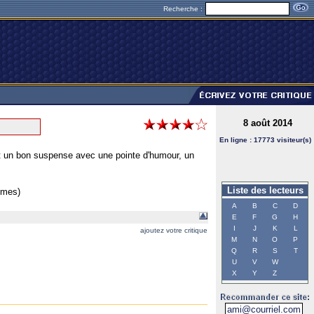
Recherche :
8 août 2014
En ligne : 17773 visiteur(s)
nt un bon suspense avec une pointe d'humour, un
Liste des lecteurs
èmes)
A
B
C
D
E
F
G
H
I
J
K
L
ajoutez votre critique
M
N
O
P
Q
R
S
T
U
V
W
X
Y
Z