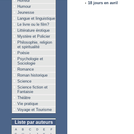
Horreur
18 jours en avril
Humour
Jeunesse
Langue et linguistique
Le livre ou le film?
Littérature érotique
Mystère et Policier
Philosophie, religion
et spiritualité
Poésie
Psychologie et
Sociologie
Romance
Roman historique
Science
Science fiction et
Fantaisie
Théâtre
Vie pratique
Voyage et Tourisme
Liste par auteurs
A
B
C
D
E
F