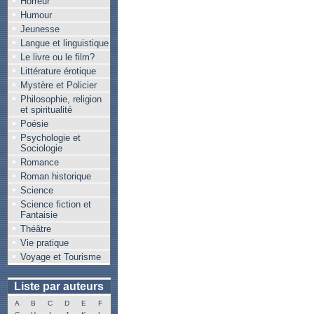
Horreur
Humour
Jeunesse
Langue et linguistique
Le livre ou le film?
Littérature érotique
Mystère et Policier
Philosophie, religion
et spiritualité
Poésie
Psychologie et
Sociologie
Romance
Roman historique
Science
Science fiction et
Fantaisie
Théâtre
Vie pratique
Voyage et Tourisme
Liste par auteurs
A
B
C
D
E
F