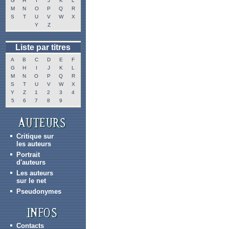
G
H
I
J
K
L
M
N
O
P
Q
R
S
T
U
V
W
X
Y
Z
Liste par titres
A
B
C
D
E
F
G
H
I
J
K
L
M
N
O
P
Q
R
S
T
U
V
W
X
Y
Z
1
2
3
4
5
6
7
8
9
Critique sur
les auteurs
Portrait
d'auteurs
Les auteurs
sur le net
Pseudonymes
Contacts