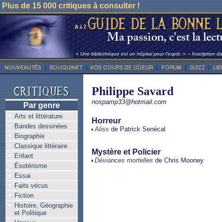
Plus de 15 000 critiques à consulter !
« Une bibliothèque est un hôpital pour l’esprit. » -- Inscription 
Philippe Savard
nospamp33@hotmail.com
Par genre
Arts et littérature
Horreur
Bandes dessinées
Aliss
de Patrick Senécal
Biographie
Classique littéraire
Mystère et Policier
Enfant
Déviances mortelles
de Chris Mooney
Ésotérisme
Essai
Faits vécus
Fiction
Histoire, Géographie
et Politique