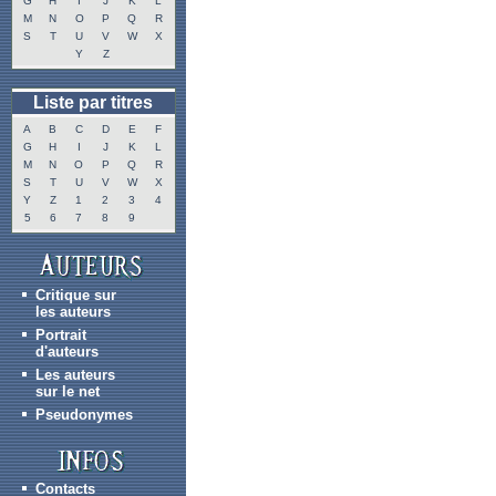
G
H
I
J
K
L
M
N
O
P
Q
R
S
T
U
V
W
X
Y
Z
Liste par titres
A
B
C
D
E
F
G
H
I
J
K
L
M
N
O
P
Q
R
S
T
U
V
W
X
Y
Z
1
2
3
4
5
6
7
8
9
Critique sur
les auteurs
Portrait
d'auteurs
Les auteurs
sur le net
Pseudonymes
Contacts