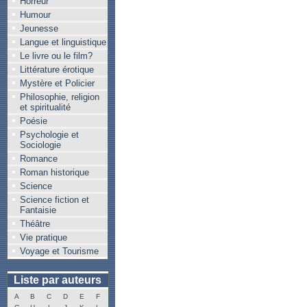
Horreur
Humour
Jeunesse
Langue et linguistique
Le livre ou le film?
Littérature érotique
Mystère et Policier
Philosophie, religion
et spiritualité
Poésie
Psychologie et
Sociologie
Romance
Roman historique
Science
Science fiction et
Fantaisie
Théâtre
Vie pratique
Voyage et Tourisme
Liste par auteurs
A
B
C
D
E
F