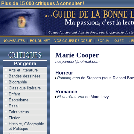
Plus de 15 000 critiques à consulter !
« Ce que l'on apprend dans les livres, c'est la grammaire du sile
Marie Cooper
nospamerx@hotmail.com
Par genre
Arts et littérature
Horreur
Bandes dessinées
Running man
de Stephen (sous Richard Ba
Biographie
Classique littéraire
Romance
Enfant
Et si c'était vrai
de Marc Levy
Ésotérisme
Essai
Faits vécus
Fiction
Histoire, Géographie
et Politique