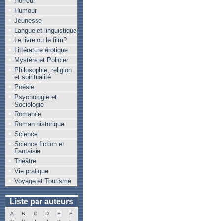
Horreur
Humour
Jeunesse
Langue et linguistique
Le livre ou le film?
Littérature érotique
Mystère et Policier
Philosophie, religion
et spiritualité
Poésie
Psychologie et
Sociologie
Romance
Roman historique
Science
Science fiction et
Fantaisie
Théâtre
Vie pratique
Voyage et Tourisme
Liste par auteurs
A
B
C
D
E
F