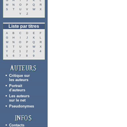
G
H
I
J
K
L
M
N
O
P
Q
R
S
T
U
V
W
X
Y
Z
Liste par titres
A
B
C
D
E
F
G
H
I
J
K
L
M
N
O
P
Q
R
S
T
U
V
W
X
Y
Z
1
2
3
4
5
6
7
8
9
Critique sur
les auteurs
Portrait
d'auteurs
Les auteurs
sur le net
Pseudonymes
Contacts