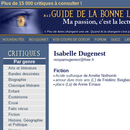
Plus de 15 000 critiques à consulter !
« Peu de livres changent une vie. Quand ils la changent c'est po
Isabelle Dugenest
nospamugenest@free.fr
Par genre
Arts et littérature
Fiction
Bandes dessinées
Acide sulfurique
de Amélie Nothomb
Biographie
amour dure trois ans (L')
de Frédéric Beigbe
place (La)
de Annie Ernaux
Classique littéraire
Enfant
Ésotérisme
Essai
Faits vécus
Fiction
Histoire, Géographie
et Politique