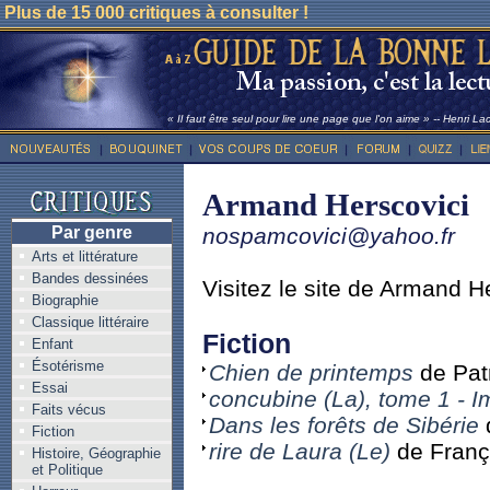
Plus de 15 000 critiques à consulter !
« Il faut être seul pour lire une page que l'on aime » -- Henri La
Armand Herscovici
Par genre
nospamcovici@yahoo.fr
Arts et littérature
Bandes dessinées
Visitez le site de Armand H
Biographie
Classique littéraire
Fiction
Enfant
Ésotérisme
Chien de printemps
de Pat
Essai
concubine (La), tome 1 - I
Faits vécus
Dans les forêts de Sibérie
Fiction
rire de Laura (Le)
de Franço
Histoire, Géographie
et Politique