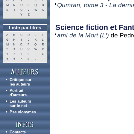
G
H
I
J
K
L
Qumran, tome 3 - La derniè
M
N
O
P
Q
R
S
T
U
V
W
X
Y
Z
Science fiction et Fant
Liste par titres
ami de la Mort (L')
de Pedr
A
B
C
D
E
F
G
H
I
J
K
L
M
N
O
P
Q
R
S
T
U
V
W
X
Y
Z
1
2
3
4
5
6
7
8
9
Critique sur
les auteurs
Portrait
d'auteurs
Les auteurs
sur le net
Pseudonymes
Contacts