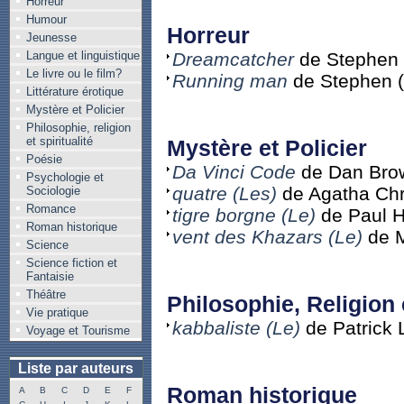
Horreur
Humour
Horreur
Jeunesse
Langue et linguistique
Dreamcatcher
de Stephen 
Le livre ou le film?
Running man
de Stephen (
Littérature érotique
Mystère et Policier
Philosophie, religion
et spiritualité
Mystère et Policier
Poésie
Da Vinci Code
de Dan Bro
Psychologie et
quatre (Les)
de Agatha Chr
Sociologie
Romance
tigre borgne (Le)
de Paul H
Roman historique
vent des Khazars (Le)
de M
Science
Science fiction et
Fantaisie
Théâtre
Philosophie, Religion e
Vie pratique
kabbaliste (Le)
de Patrick 
Voyage et Tourisme
Liste par auteurs
Roman historique
A
B
C
D
E
F