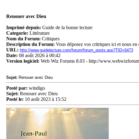
Renouer avec Dieu
Imprimé depuis:
Guide de la bonne lecture
Categorie:
Littérature
Nom du Forum:
Critiques
Description du Forum:
Vous déposez vos critriques ici et nous en 
URL:
http://www.guidelecture.com/forum/forum_posts.asp?TID=6473
Date:
08 août 2026 à 00:42
Version logiciel:
Web Wiz Forums 8.03 - http://www.webwizforu
Sujet:
Renouer avec Dieu
Posté par:
windigo
Sujet:
Renouer avec Dieu
Posté le:
10 août 2023 à 15:52