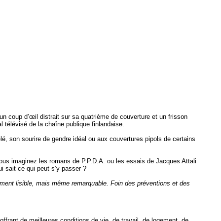
 un coup d’œil distrait sur sa quatrième de couverture et un frisson
al télévisé de la chaîne publique finlandaise.
élé, son sourire de gendre idéal ou aux couvertures pipols de certains
, vous imaginez les romans de P.P.D.A. ou les essais de Jacques Attali
i sait ce qui peut s’y passer ?
ement lisible, mais même remarquable. Foin des préventions et des
offrant de meilleures conditions de vie, de travail, de logement, de