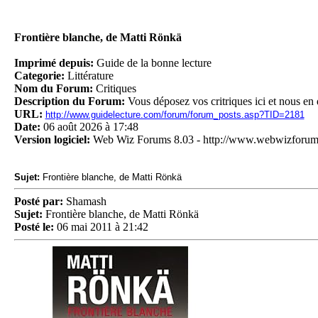
Frontière blanche, de Matti Rönkä
Imprimé depuis:
Guide de la bonne lecture
Categorie:
Littérature
Nom du Forum:
Critiques
Description du Forum:
Vous déposez vos critriques ici et nous en 
URL:
http://www.guidelecture.com/forum/forum_posts.asp?TID=2181
Date:
06 août 2026 à 17:48
Version logiciel:
Web Wiz Forums 8.03 - http://www.webwizforu
Sujet:
Frontière blanche, de Matti Rönkä
Posté par:
Shamash
Sujet:
Frontière blanche, de Matti Rönkä
Posté le:
06 mai 2011 à 21:42