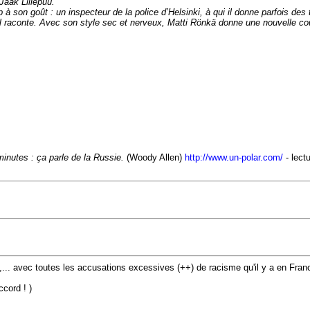
 Jaak Lillepuu.
 à son goût : un inspecteur de la police d’Helsinki, à qui il donne parfois d
 Il raconte. Avec son style sec et nerveux, Matti Rönkä donne une nouvelle co
 minutes : ça parle de la Russie.
(Woody Allen)
http://www.un-polar.com/
- lect
it,... avec toutes les accusations excessives (++) de racisme qu'il y a en Fra
cord ! )