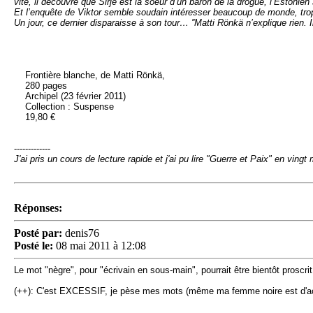
vite, il découvre que Sirje est la soeur d’un baron de la drogue, l’Estonien
Et l’enquête de Viktor semble soudain intéresser beaucoup de monde, trop
Un jour, ce dernier disparaisse à son tour… ''Matti Rönkä n’explique rien.
Frontière blanche, de Matti Rönkä,
280 pages
Archipel (23 février 2011)
Collection : Suspense
19,80 €
-------------
J'ai pris un cours de lecture rapide et j'ai pu lire "Guerre et Paix" en vingt
Réponses:
Posté par:
denis76
Posté le:
08 mai 2011 à 12:08
Le mot "nègre", pour "écrivain en sous-main", pourrait être bientôt proscr
(++): C'est EXCESSIF, je pèse mes mots (même ma femme noire est d'ac