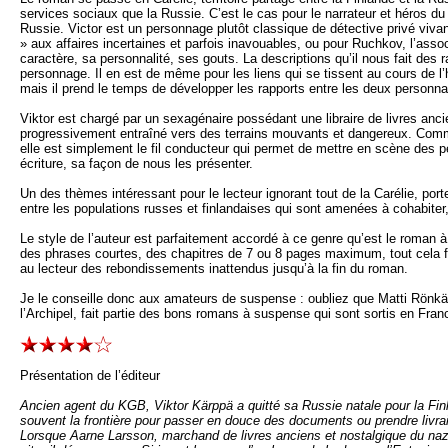
services sociaux que la Russie. C’est le cas pour le narrateur et héros d
Russie. Victor est un personnage plutôt classique de détective privé viv
» aux affaires incertaines et parfois inavouables, ou pour Ruchkov, l’asso
caractère, sa personnalité, ses gouts. La descriptions qu’il nous fait des 
personnage. Il en est de même pour les liens qui se tissent au cours de l’h
mais il prend le temps de développer les rapports entre les deux personnag
Viktor est chargé par un sexagénaire possédant une libraire de livres anc
progressivement entraîné vers des terrains mouvants et dangereux. Comme s
elle est simplement le fil conducteur qui permet de mettre en scène des pe
écriture, sa façon de nous les présenter.
Un des thèmes intéressant pour le lecteur ignorant tout de la Carélie, porte
entre les populations russes et finlandaises qui sont amenées à cohabiter, 
Le style de l’auteur est parfaitement accordé à ce genre qu’est le roman à 
des phrases courtes, des chapitres de 7 ou 8 pages maximum, tout cela fai
au lecteur des rebondissements inattendus jusqu’à la fin du roman.
Je le conseille donc aux amateurs de suspense : oubliez que Matti Rönkä es
l’Archipel, fait partie des bons romans à suspense qui sont sortis en Fran
Présentation de l’éditeur
Ancien agent du KGB, Viktor Kärppä a quitté sa Russie natale pour la Finla
souvent la frontière pour passer en douce des documents ou prendre livrai
Lorsque Aarne Larsson, marchand de livres anciens et nostalgique du nazis