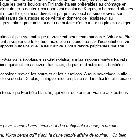
é que les petits boulots en Finlande étaient préférables au chômage en
orteur de colis douteux pour son ami d’enfance Karpov, « homme d’affaires
nt et crédible, en nous dévoilant par petites touches successives son
endrissants de justesse et de vérité et donnent de l’épaisseur au
es gros sabots pour nous servir une histoire d’amour sur un plateau d’argent
 trafiquant peu sympathique et vraiment peu recommandable, Viktor va être
à surprendre le lecteur, mais elle ne constitue pas l’essentiel du livre,
rapports humains que l’auteur arrive à nous rendre palpitantes par son
 côtés de la frontière russo-finlandaise, sur les rapports parfois heurtés
ns qui sont très souvent familiaux, de part et d’autre de la frontière.
cessives brèves les portraits et les situations. Aucun bavardage inutile,
ule seconde. De plus, l’intrigue mise en place est bien ficelée et ménage
etenez que Frontière blanche, qui vient de sortir en France aux éditions
privé, il rend divers services à des trafiquants locaux, traversant
Viktor pense qu’il s’agit là d’une simple affaire de routine… Or, bien