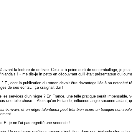
avant la lecture de ce livre. Celui-ci à peine sorti de son emballage, je jetai
finlandais ! » me dis-je in petto en découvrant qu’il était présentateur du journ
J.T., dont la publication du roman devait être davantage liée à sa notoriété t
ages de ses écrits… ça craignait dur !
être les services d’un nègre ? En France, une telle pratique serait impensable
nt pas une telle chose… Alors qu’en Finlande, influence anglo-saxonne aidant, qu
s écrivain, et un nègre talentueux peut très bien écrire un bouquin non seul
uement.
e
. Et je ne l’ai pas regretté une seconde !
ssie. De nombreux caréliens russes s’installent dans une Finlande plus riche, 