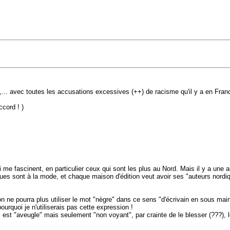
it,... avec toutes les accusations excessives (++) de racisme qu'il y a en Fra
cord ! )
e fascinent, en particulier ceux qui sont les plus au Nord. Mais il y a une a
iques sont à la mode, et chaque maison d'édition veut avoir ses "auteurs nord
on ne pourra plus utiliser le mot "nègre" dans ce sens "d'écrivain en sous main
ourquoi je n'utiliserais pas cette expression !
est "aveugle" mais seulement "non voyant", par crainte de le blesser (???), le 