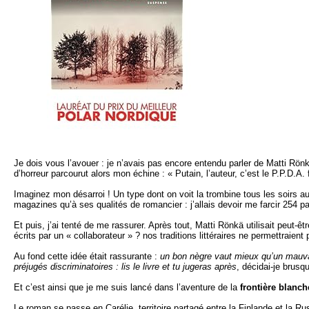
Je dois vous l’avouer : je n’avais pas encore entendu parler de Matti Rönkä 
d’horreur parcourut alors mon échine : « Putain, l’auteur, c’est le P.P.D.A. 
Imaginez mon désarroi ! Un type dont on voit la trombine tous les soirs au 
magazines qu’à ses qualités de romancier : j’allais devoir me farcir 254 p
Et puis, j’ai tenté de me rassurer. Après tout, Matti Rönkä utilisait peut-
écrits par un « collaborateur » ? nos traditions littéraires ne permettraie
Au fond cette idée était rassurante :
un bon nègre vaut mieux qu’un mauvai
préjugés discriminatoires : lis le livre et tu jugeras après
, décidai-je brusq
Et c’est ainsi que je me suis lancé dans l’aventure de la
frontière blanch
Le roman se passe en Carélie, territoire partagé entre la Finlande et la Ru