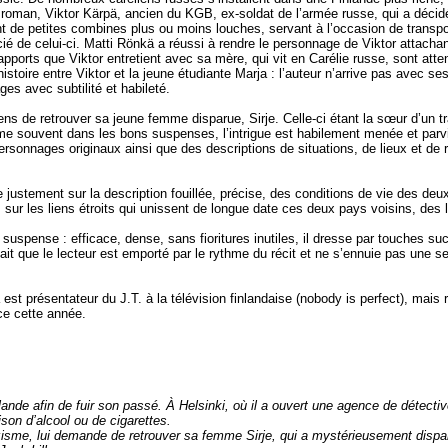
u roman, Viktor Kärpä, ancien du KGB, ex-soldat de l’armée russe, qui a décid
ant de petites combines plus ou moins louches, servant à l’occasion de transp
cié de celui-ci. Matti Rönkä a réussi à rendre le personnage de Viktor attacha
rapports que Viktor entretient avec sa mère, qui vit en Carélie russe, sont att
istoire entre Viktor et la jeune étudiante Marja : l’auteur n’arrive pas avec s
es avec subtilité et habileté.
iens de retrouver sa jeune femme disparue, Sirje. Celle-ci étant la sœur d’un
ouvent dans les bons suspenses, l’intrigue est habilement menée et parvient 
rsonnages originaux ainsi que des descriptions de situations, de lieux et de 
 justement sur la description fouillée, précise, des conditions de vie des deux
sur les liens étroits qui unissent de longue date ces deux pays voisins, des lie
suspense : efficace, dense, sans fioritures inutiles, il dresse par touches suc
t que le lecteur est emporté par le rythme du récit et ne s’ennuie pas une se
t présentateur du J.T. à la télévision finlandaise (nobody is perfect), mais r
ce cette année.
nde afin de fuir son passé. À Helsinki, où il a ouvert une agence de détective 
son d’alcool ou de cigarettes.
me, lui demande de retrouver sa femme Sirje, qui a mystérieusement disparu, 