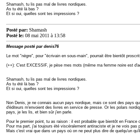
Shamash, tu lis pas mal de livres nordiques.
As tu été là bas ?
Et si oui, quelles sont tes impressions ?
Posté par:
Shamash
Posté le:
08 mai 2011 à 13:58
Message posté par denis76
Le mot "nègre", pour "écrivain en sous-main", pourrait être bientôt proscr
(++): C'est EXCESSIF, je pèse mes mots (même ma femme noire est d'ac
Shamash, tu lis pas mal de livres nordiques.
As tu été là bas ?
Et si oui, quelles sont tes impressions ?
Non Denis, je ne connais aucun pays nordique, mais ce sont des pays qui m
d'éditeurs m'envoient des livres en service de presse. Or les polars nord
pays, je les lis, et bien sûr j'en parle.
Pour le premier point, tu as raison : il est probable que bientôt en France 
Pour ma part, j'ai toujours été viscéralement antiraciste et je ne vois pas p
Mais c'est vrai que dans un pays où on ne peut plus dire de quelqu'un qu'il 