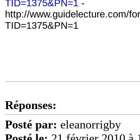
TID=1375&PN=1
-
http://www.guidelecture.com/f
TID=1375&PN=1
Réponses:
Posté par:
eleanorrigby
Posté le:
21 février 2010 à 