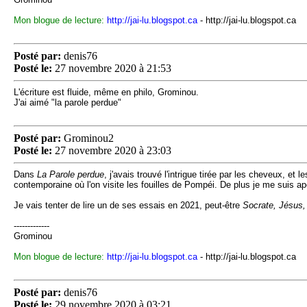
Mon blogue de lecture:
http://jai-lu.blogspot.ca
- http://jai-lu.blogspot.ca
Posté par:
denis76
Posté le:
27 novembre 2020 à 21:53
L'écriture est fluide, même en philo, Grominou.
J'ai aimé "la parole perdue"
Posté par:
Grominou2
Posté le:
27 novembre 2020 à 23:03
Dans
La Parole perdue
, j'avais trouvé l'intrigue tirée par les cheveux, e
contemporaine où l'on visite les fouilles de Pompéi. De plus je me suis ape
Je vais tenter de lire un de ses essais en 2021, peut-être
Socrate, Jésus
-------------
Grominou
Mon blogue de lecture:
http://jai-lu.blogspot.ca
- http://jai-lu.blogspot.ca
Posté par:
denis76
Posté le:
29 novembre 2020 à 03:21