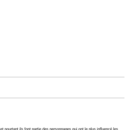
et pourtant ils font partie des personnages qui ont le plus influencé les