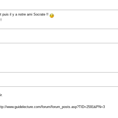
 puis il y a notre ami Socrate !!
!
r.
ttp://www.guidelecture.com/forum/forum_posts.asp?TID=2591&PN=3