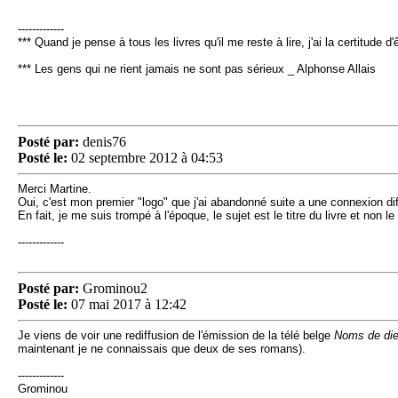
-------------
*** Quand je pense à tous les livres qu'il me reste à lire, j'ai la certitude
*** Les gens qui ne rient jamais ne sont pas sérieux _ Alphonse Allais
Posté par:
denis76
Posté le:
02 septembre 2012 à 04:53
Merci Martine.
Oui, c'est mon premier "logo" que j'ai abandonné suite a une connexion diff
En fait, je me suis trompé à l'époque, le sujet est le titre du livre et non le
-------------
Posté par:
Grominou2
Posté le:
07 mai 2017 à 12:42
Je viens de voir une rediffusion de l'émission de la télé belge
Noms de di
maintenant je ne connaissais que deux de ses romans).
-------------
Grominou