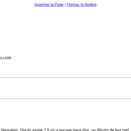
|
Imprimer la Page
Fermez la fenêtre
ms.com
usalem. Ont-ils existé ? Il n'y a aucune trace d'os, ou d'écrits de leur part, 