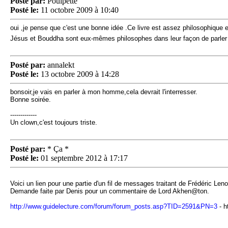
Posté par:
Poulpette
Posté le:
11 octobre 2009 à 10:40
oui ,je pense que c'est une bonne idée .Ce livre est assez philosophique et
Jésus et Bouddha sont eux-mêmes philosophes dans leur façon de parler 
Posté par:
annalekt
Posté le:
13 octobre 2009 à 14:28
bonsoir,je vais en parler à mon homme,cela devrait l'interresser.
Bonne soirée.
-------------
Un clown,c'est toujours triste.
Posté par:
* Ça *
Posté le:
01 septembre 2012 à 17:17
Voici un lien pour une partie d'un fil de messages traitant de Frédéric Lenoi
Demande faite par Denis pour un commentaire de Lord Akhen@ton.
http://www.guidelecture.com/forum/forum_posts.asp?TID=2591&PN=3
- h