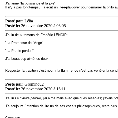
J'ai aimé "la puissance et la joie"
Il n'y a pas longtemps, il a écrit un livre-plaidoyer pour démarrer la philo a
Posté par:
Lélia
Posté le:
26 novembre 2020 à 06:05
J'ai lu deux romans de Frédéric LENOIR:
"La Promesse de l'Ange"
"La Parole perdue"
J'ai beaucoup aimé les deux.
-------------
Respecter la tradition c'est nourrir la flamme, ce n'est pas vénérer la c
Posté par:
Grominou2
Posté le:
26 novembre 2020 à 16:11
J'ai lu
La Parole perdue
, j'ai aimé mais avec quelques réserves; j'avais pr
J'ai toujours l'intention de lire un de ses essais philosophiques, reste plus 
-------------
Grominou