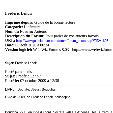
Frédéric Lenoir
Imprimé depuis:
Guide de la bonne lecture
Categorie:
Littérature
Nom du Forum:
Auteurs
Description du Forum:
Pour parler de vos auteurs favoris
URL:
http://www.guidelecture.com/forum/forum_posts.asp?TID=1605
Date:
06 août 2026 à 00:34
Version logiciel:
Web Wiz Forums 8.03 - http://www.webwizforu
Sujet:
Frédéric Lenoir
Posté par:
denis
Sujet:
Frédéric Lenoir
Posté le:
07 octobre 2009 à 12:38
LIVRE : Socrate, Jésus, Bouddha.
Livre de 2009, de Frédéric Lenoir, philosophe.
Bouddha, -500, en Inde du nord, Socrate, -400, à Athènes, Jésus, zéro, à Jér