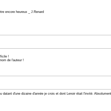
 d'être encore heureux _ J.Renard
icile !
 nom de l'auteur !
eu
datant d'une dizaine d'année je crois et dont Lenoir était l'invité. Absolume