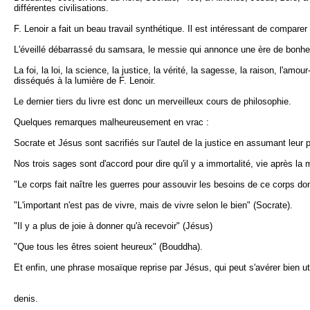
différentes civilisations.
F. Lenoir a fait un beau travail synthétique. Il est intéressant de co
L'éveillé débarrassé du samsara, le messie qui annonce une ère de bonheur
La foi, la loi, la science, la justice, la vérité, la sagesse, la raison, l'a
disséqués à la lumière de F. Lenoir.
Le dernier tiers du livre est donc un merveilleux cours de philosophie.
Quelques remarques malheureusement en vrac :
Socrate et Jésus sont sacrifiés sur l'autel de la justice en assumant leur 
Nos trois sages sont d'accord pour dire qu'il y a immortalité, vie après la 
"Le corps fait naître les guerres pour assouvir les besoins de ce corps 
"L'important n'est pas de vivre, mais de vivre selon le bien" (Socrate).
"Il y a plus de joie à donner qu'à recevoir" (Jésus)
"Que tous les êtres soient heureux" (Bouddha).
Et enfin, une phrase mosaïque reprise par Jésus, qui peut s'avérer bien uti
denis.