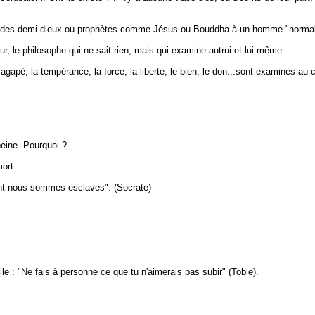
mparer des demi-dieux ou prophètes comme Jésus ou Bouddha à un homme "norm
, le philosophe qui ne sait rien, mais qui examine autrui et lui-même.
mour-agapè, la tempérance, la force, la liberté, le bien, le don...sont examinés
peine. Pourquoi ?
mort.
dont nous sommes esclaves". (Socrate)
le : "Ne fais à personne ce que tu n'aimerais pas subir" (Tobie).