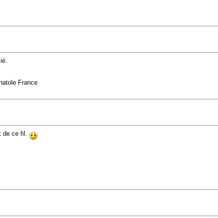
ié.
Anatole France
 de ce fil.