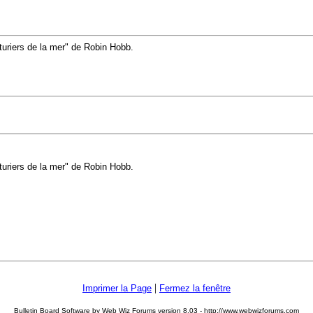
nturiers de la mer" de Robin Hobb.
nturiers de la mer" de Robin Hobb.
|
Imprimer la Page
Fermez la fenêtre
Bulletin Board Software by Web Wiz Forums version 8.03 - http://www.webwizforums.com