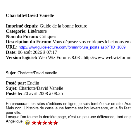
Charlotte/David Vanelle
Imprimé depuis:
Guide de la bonne lecture
Categorie:
Littérature
Nom du Forum:
Critiques
Description du Forum:
Vous déposez vos critriques ici et nous en 
URL:
http://www.guidelecture.com/forum/forum_posts.asp?TID=1069
Date:
06 août 2026 à 07:17
Version logiciel:
Web Wiz Forums 8.03 - http://www.webwizforu
Sujet:
Charlotte/David Vanelle
Posté par:
Enclin
Sujet:
Charlotte/David Vanelle
Posté le:
20 avril 2008 à 08:25
En parcourant les sites d'éditions en ligne, je suis tombée sur ce site. Aus
Mais non. L'histoire de cette jeune femme est bouleversante, et la fin l'est
pour elle.
Lorsque l'on tourne la dernière page, c'est un peu une délivrance, tant o
Angélique.