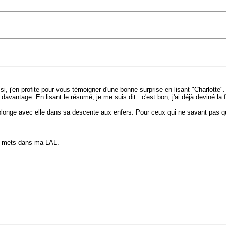
si, j'en profite pour vous témoigner d'une bonne surprise en lisant "Charlotte"
 davantage. En lisant le résumé, je me suis dit : c'est bon, j'ai déjà deviné la
n plonge avec elle dans sa descente aux enfers. Pour ceux qui ne savant pas q
le mets dans ma LAL.