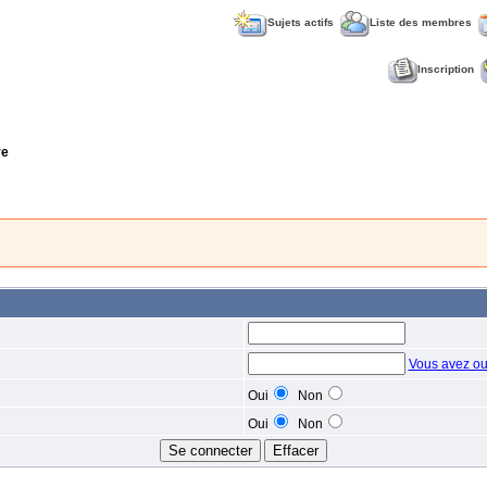
Sujets actifs
Liste des membres
Inscription
re
Vous avez ou
Oui
Non
Oui
Non