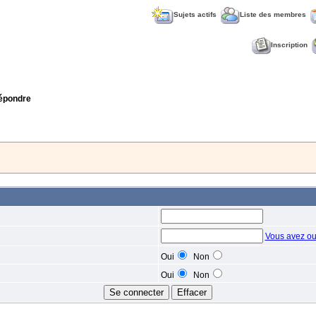
Sujets actifs
Liste des membres
Inscription
épondre
Vous avez ou
Oui
Non
Oui
Non