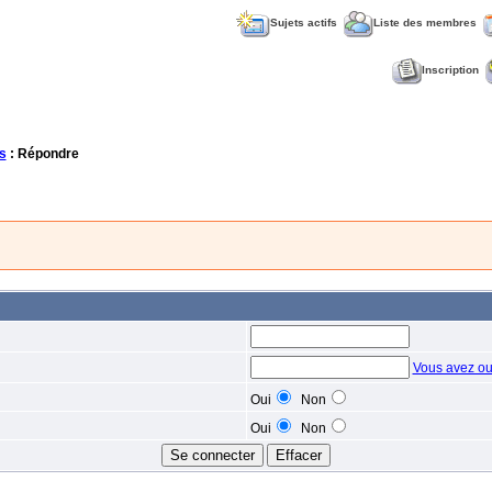
Sujets actifs
Liste des membres
Inscription
s
: Répondre
Vous avez ou
Oui
Non
Oui
Non