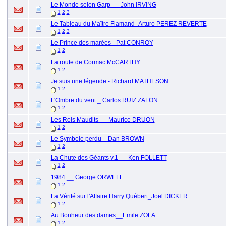
Le Monde selon Garp __ John IRVING
1
2
3
Le Tableau du Maître Flamand_Arturo PEREZ REVERTE
1
2
3
Le Prince des marées - Pat CONROY
1
2
La route de Cormac McCARTHY
1
2
Je suis une légende - Richard MATHESON
1
2
L'Ombre du vent _ Carlos RUIZ ZAFON
1
2
Les Rois Maudits __ Maurice DRUON
1
2
Le Symbole perdu _ Dan BROWN
1
2
La Chute des Géants v.1 __ Ken FOLLETT
1
2
1984 __ George ORWELL
1
2
La Vérité sur l'Affaire Harry Québert_Joël DICKER
1
2
Au Bonheur des dames__Emile ZOLA
1
2