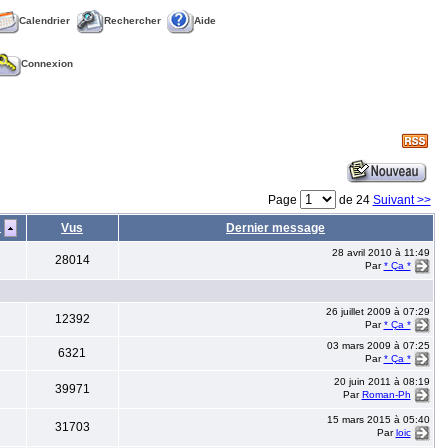
Calendrier
Rechercher
Aide
Connexion
Page
de 24
Suivant >>
s
Vus
Dernier message
28 avril 2010 à 11:49
28014
Par
* Ça *
26 juillet 2009 à 07:29
12392
Par
* Ça *
03 mars 2009 à 07:25
6321
Par
* Ça *
20 juin 2011 à 08:19
39971
Par
Roman-Ph
15 mars 2015 à 05:40
31703
Par
loic