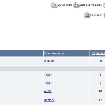
Sujets actifs
Liste des membres
Inscription
Réponse
Commencé par
le guide
20
* Ça *
3
* Ça *
0
aubin
48
denis76
47