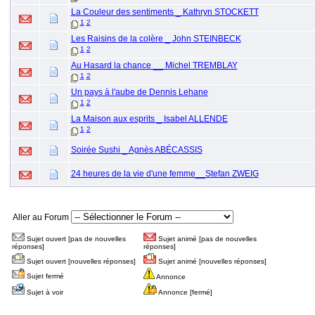
La Couleur des sentiments _ Kathryn STOCKETT
1
2
Les Raisins de la colère _ John STEINBECK
1
2
Au Hasard la chance __ Michel TREMBLAY
1
2
Un pays à l'aube de Dennis Lehane
1
2
La Maison aux esprits _ Isabel ALLENDE
1
2
Soirée Sushi _ Agnès ABÉCASSIS
24 heures de la vie d'une femme__Stefan ZWEIG
Aller au Forum
Sujet ouvert [pas de nouvelles
Sujet animé [pas de nouvelles
réponses]
réponses]
Sujet ouvert [nouvelles réponses]
Sujet animé [nouvelles réponses]
Sujet fermé
Annonce
Sujet à voir
Annonce [fermé]