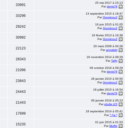
25 mai 2017 à 23:13
33991
Par
denis76
13 septembre 2015 à 19:47
33296
Par
Grominou2
16 juin 2015 à 01:05
29242
Par
Grominou2
16 février 2013 à 16:38
30992
Par
Grominou2
20 mars 2009 à 04:28
22123
Par
annalekt
16 novembre 2014 à 08:29
28343
Par
Taffy
06 octobre 2016 à 09:29
21096
Par
denis76
28 janvier 2015 à 00:50
23843
Par
Grominou2
18 juillet 2015 à 16:54
24443
Par
denis76
06 janvier 2016 à 05:23
21443
Par
elodie.t23
18 septembre 2014 à 05:41
17699
Par
* Ça *
01 juin 2015 à 01:53
15235
Par
Muffin