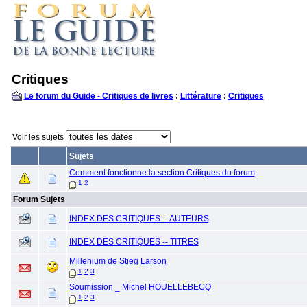
Critiques
Le forum du Guide - Critiques de livres
:
Littérature
:
Critiques
Voir les sujets
Sujets
Comment fonctionne la section Critiques du forum
1
2
Forum Sujets
INDEX DES CRITIQUES -- AUTEURS
INDEX DES CRITIQUES -- TITRES
Millenium de Stieg Larson
1
2
3
Soumission _ Michel HOUELLEBECQ
1
2
3