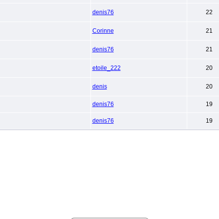
denis76
22
Corinne
21
denis76
21
etoile_222
20
denis
20
denis76
19
denis76
19