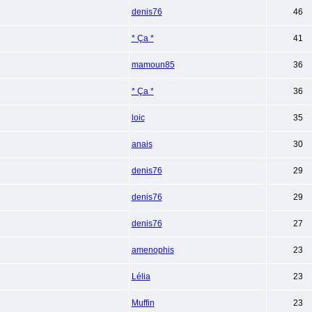
denis76
46
* Ça *
41
mamoun85
36
* Ça *
36
loic
35
anais
30
denis76
29
denis76
29
denis76
27
amenophis
23
Lélia
23
Muffin
23