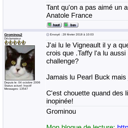
Tant qu'on a pas aimé un an
Anatole France
Grominou2
Envoyé : 28 février 2018 à 10:03
Déclamateur
J'ai lu le Vigneault il y a 
crois que .Taffy l'a lu auss
challenge?
Jamais lu Pearl Buck mais 
Depuis le: 04 octobre 2006
Status actuel: Inactif
Messages: 13547
C'est chouette quand des l
inopinée!
Grominou
Mon blogue de lecture:
htt