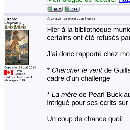
Errant2
Envoyé : 28 février 2018 à 08:43
Déclamateur
Hier à la bibliothèque muni
certains ont été refusés pa
J'ai donc rapporté chez mo
Depuis le: 18 avril 2014
*
Chercher le vent
de Guill
Pays:
Canada
cadre d'un challenge
Status actuel: Inactif
Messages: 899
*
La mère
de Pearl Buck aut
intrigué pour ses écrits sur
Un coup de chance quoi!