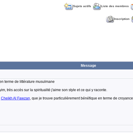
Sujets actifs
Liste des membres
Inscription
Message
 en terme de littérature musulmane
, très accès sur la spiritualité j'aime son style et ce qui y raconte.
u
Cheikh Al Fawzan
, que je trouve particulièrement bénéfique en terme de croyanc