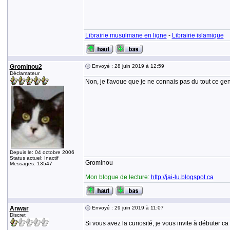
Librairie musulmane en ligne
-
Librairie islamique
Grominou2
Envoyé : 28 juin 2019 à 12:59
Déclamateur
Non, je t'avoue que je ne connais pas du tout ce ge
Depuis le: 04 octobre 2006
Status actuel: Inactif
Grominou
Messages: 13547
Mon blogue de lecture:
http://jai-lu.blogspot.ca
Anwar
Envoyé : 29 juin 2019 à 11:07
Discret
Si vous avez la curiosité, je vous invite à débuter ca