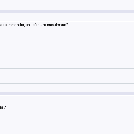
ous recommander, en littérature musulmane?
im ?