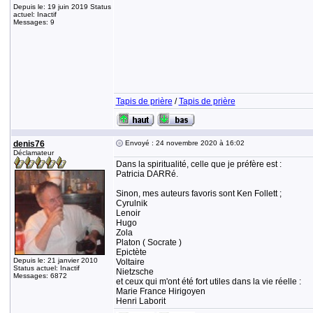
Depuis le: 19 juin 2019 Status
actuel: Inactif
Messages: 9
Tapis de prière
/
Tapis de prière
denis76
Envoyé : 24 novembre 2020 à 16:02
Déclamateur
Dans la spiritualité, celle que je préfère est :
Patricia DARRé.
Sinon, mes auteurs favoris sont Ken Follett ;
Cyrulnik
Lenoir
Hugo
Zola
Platon ( Socrate )
Epictète
Depuis le: 21 janvier 2010
Voltaire
Status actuel: Inactif
Nietzsche
Messages: 6872
et ceux qui m'ont été fort utiles dans la vie réelle :
Marie France Hirigoyen
Henri Laborit