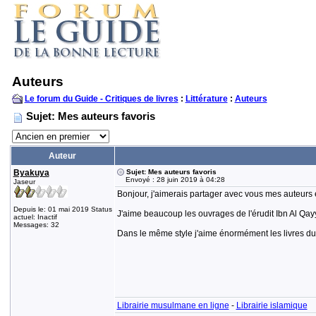
Auteurs
Le forum du Guide - Critiques de livres
:
Littérature
:
Auteurs
Sujet: Mes auteurs favoris
Auteur
Byakuya
Sujet: Mes auteurs favoris
Envoyé : 28 juin 2019 à 04:28
Jaseur
Bonjour, j'aimerais partager avec vous mes auteurs
Depuis le: 01 mai 2019 Status
J'aime beaucoup les ouvrages de l'érudit Ibn Al Qayyim
actuel: Inactif
Messages: 32
Dans le même style j'aime énormément les livres d
Librairie musulmane en ligne
-
Librairie islamique