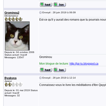
Grominou2
Envoyé : 28 juin 2019 à 06:09
Déclamateur
Est-ce qu'il y aurait des romans que tu pourrais n
Depuis le: 04 octobre 2006
Status actuel: Inactif
Grominou
Messages: 13547
Mon blogue de lecture:
http://jai-lu.blogspot.ca
Byakuya
Envoyé : 28 juin 2019 à 12:14
Jaseur
Connaissez-vous le livre les méditations d'Ibn Qayy
Depuis le: 01 mai 2019 Status
actuel: Inactif
Messages: 32