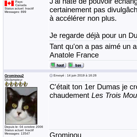
J'ai hâte de pouvoir échan
Pays:
Canada
certainement pas divulgâche
Status actuel: Inactif
Messages: 899
à accélérer non plus.
Je regarde déjà pour un Dum
Tant qu'on a pas aimé un an
Anatole France
Grominou2
Envoyé : 14 juin 2019 à 16:26
Déclamateur
C'était ton 1er Dumas je 
chaudement
Les Trois Mou
Depuis le: 04 octobre 2006
Status actuel: Inactif
Grominou
Messages: 13547