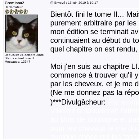
Grominou2
Envoyé : 15 juin 2019 à 19:17
Déclamateur
Bientôt fini le tome II... Ma
purement arbitraire par les
mon édition se terminait av
continuaient au début du to
quel chapitre on est rend
Depuis le: 04 octobre 2006
Status actuel: Inactif
Messages: 13547
Moi j'en suis au chapitre LI
commence à trouver qu'il y
par les cheveux, et je me 
(Ne me donnez pas la répo
)***Divulgâcheur:
Par exem
Villefort emprunterait l'a
au Bois de Boulogne et pas
pour les chevaux je me doute
quelque chose qui les fasse