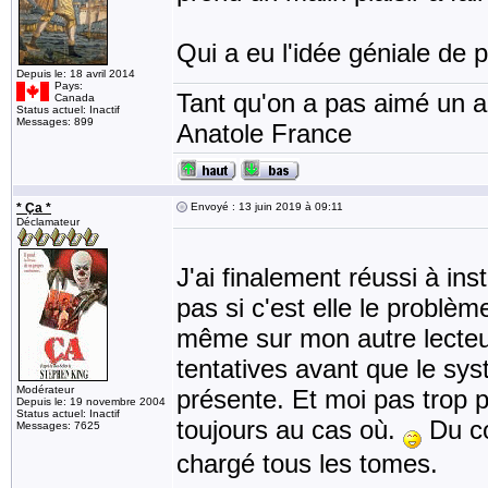
Qui a eu l'idée géniale de 
Depuis le: 18 avril 2014
Pays:
Tant qu'on a pas aimé un an
Canada
Status actuel: Inactif
Messages: 899
Anatole France
* Ça *
Envoyé : 13 juin 2019 à 09:11
Déclamateur
J'ai finalement réussi à ins
pas si c'est elle le problèm
même sur mon autre lecteu
tentatives avant que le sys
Modérateur
présente. Et moi pas trop p
Depuis le: 19 novembre 2004
Status actuel: Inactif
toujours au cas où.
Du co
Messages: 7625
chargé tous les tomes.