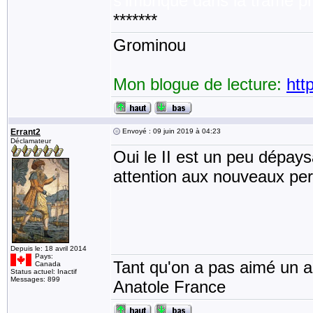
s'imbrique dans la trame pr
*******
Grominou
Mon blogue de lecture:
htt
Errant2
Envoyé : 09 juin 2019 à 04:23
Déclamateur
Oui le II est un peu dépays
attention aux nouveaux pe
Depuis le: 18 avril 2014
Pays:
Tant qu'on a pas aimé un an
Canada
Status actuel: Inactif
Messages: 899
Anatole France