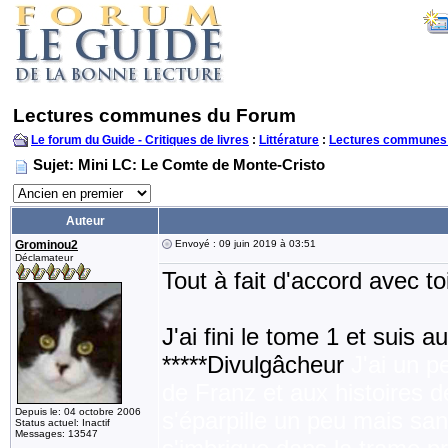
Lectures communes du Forum
Le forum du Guide - Critiques de livres
:
Littérature
:
Lectures communes
Sujet: Mini LC: Le Comte de Monte-Cristo
Auteur
Grominou2
Envoyé : 09 juin 2019 à 03:51
Déclamateur
Tout à fait d'accord avec toi
J'ai fini le tome 1 et suis 
*****Divulgâcheur
J'ai un p
de Franz et aux histoires de
Depuis le: 04 octobre 2006
s'éparpille un peu mais sa
Status actuel: Inactif
Messages: 13547