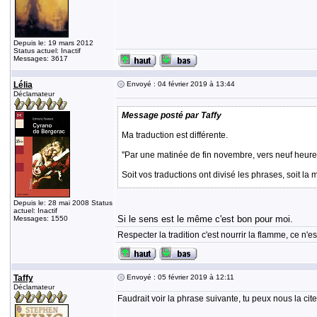
Depuis le: 19 mars 2012
Status actuel: Inactif
Messages: 3617
Lélia
Envoyé : 04 février 2019 à 13:44
Déclamateur
Message posté par Taffy
Ma traduction est différente.
''Par une matinée de fin novembre, vers neuf heures
Soit vos traductions ont divisé les phrases, soit l
Depuis le: 28 mai 2008 Status
actuel: Inactif
Si le sens est le même c'est bon pour moi.
Messages: 1550
Respecter la tradition c'est nourrir la flamme, ce n
Taffy
Envoyé : 05 février 2019 à 12:11
Déclamateur
Faudrait voir la phrase suivante, tu peux nous la ci