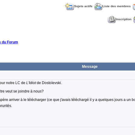
Sujets actifs
Liste des membres
Inscription
 du Forum
Message
 pour notre LC de
L'Idiot
de Dostoïevski.
utre veut se joindre à nous?
espère arriver à le télécharger (ce que j'avais téléchargé il y a quelques jours a un 
empruntés.