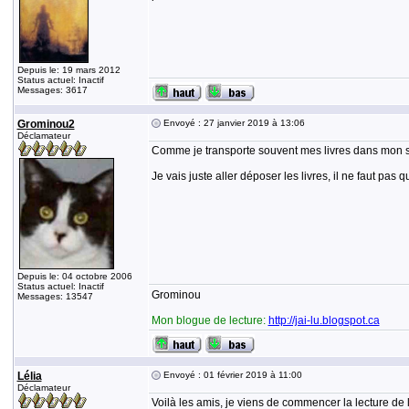
Depuis le: 19 mars 2012
Status actuel: Inactif
Messages: 3617
Grominou2
Envoyé : 27 janvier 2019 à 13:06
Déclamateur
Comme je transporte souvent mes livres dans mon sac
Je vais juste aller déposer les livres, il ne faut pas
Depuis le: 04 octobre 2006
Status actuel: Inactif
Grominou
Messages: 13547
Mon blogue de lecture:
http://jai-lu.blogspot.ca
Lélia
Envoyé : 01 février 2019 à 11:00
Déclamateur
Voilà les amis, je viens de commencer la lecture de l'"