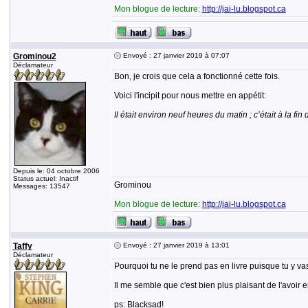
Mon blogue de lecture:
http://jai-lu.blogspot.ca
Grominou2
Envoyé : 27 janvier 2019 à 07:07
Déclamateur
Bon, je crois que cela a fonctionné cette fois.
Voici l'incipit pour nous mettre en appétit:
Il était environ neuf heures du matin ; c’était à la f
Depuis le: 04 octobre 2006
Status actuel: Inactif
Grominou
Messages: 13547
Mon blogue de lecture:
http://jai-lu.blogspot.ca
Taffy
Envoyé : 27 janvier 2019 à 13:01
Déclamateur
Pourquoi tu ne le prend pas en livre puisque tu y va
Il me semble que c'est bien plus plaisant de l'avoir e
ps: Blacksad!