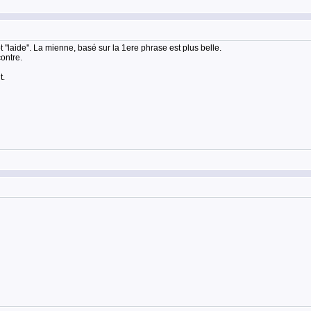
'laide''. La mienne, basé sur la 1ere phrase est plus belle.
contre.
t.