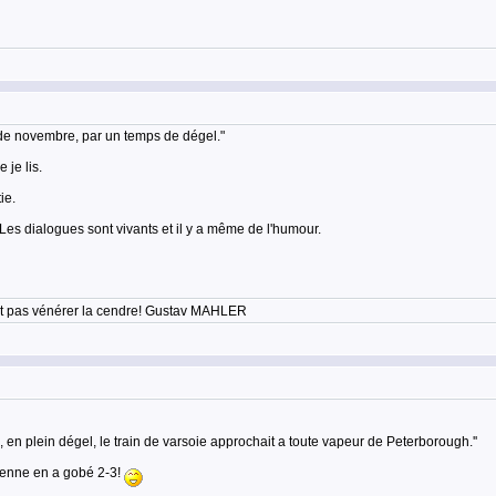
in de novembre, par un temps de dégel."
 je lis.
ie.
 Les dialogues sont vivants et il y a même de l'humour.
'est pas vénérer la cendre! Gustav MAHLER
 en plein dégel, le train de varsoie approchait a toute vapeur de Peterborough.''
mienne en a gobé 2-3!