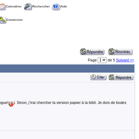
Calendrier
Rechercher
Aide
Connexion
Page
de 5
Suivant >>
bogue!
). Sinon, j’irai chercher la version papier à la bibli. Je dois de toutes