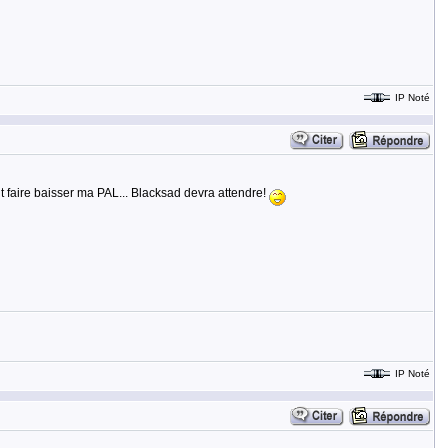
IP Noté
ent faire baisser ma PAL... Blacksad devra attendre!
IP Noté