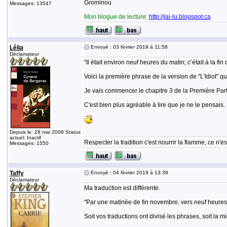
Grominou
Messages: 13547
Mon blogue de lecture:
http://jai-lu.blogspot.ca
Lélia
Envoyé : 03 février 2019 à 11:58
Déclamateur
"Il était environ neuf heures du matin; c’était à la f
Voici la première phrase de la version de "L'Idiot" que
Je vais commencer le chapitre 3 de la Première Part
C'est bien plus agréable à lire que je ne le pensais.
Depuis le: 28 mai 2008 Status
actuel: Inactif
Respecter la tradition c'est nourrir la flamme, ce n
Messages: 1550
Taffy
Envoyé : 04 février 2019 à 13:39
Déclamateur
Ma traduction est différente.
''Par une matinée de fin novembre, vers neuf heures,
Soit vos traductions ont divisé les phrases, soit la 