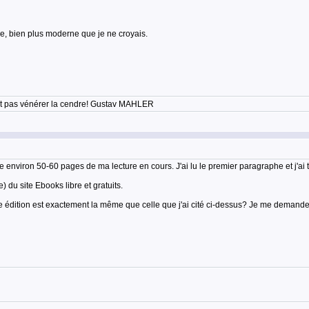
yle, bien plus moderne que je ne croyais.
'est pas vénérer la cendre! Gustav MAHLER
e environ 50-60 pages de ma lecture en cours. J'ai lu le premier paragraphe et j'ai tr
) du site Ebooks libre et gratuits.
tre édition est exactement la même que celle que j'ai cité ci-dessus? Je me demand