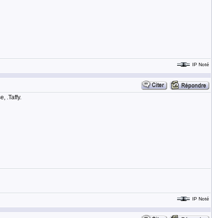
IP Noté
, .Taffy.
IP Noté