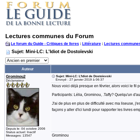
Lectures communes du Forum
Le forum du Guide - Critiques de livres
:
Littérature
:
Lectures communes
Sujet: Mini-LC: L'Idiot de Dostoïevski
Auteur
Grominou2
Sujet: Mini-LC: L'Idiot de Dostoïevski
Envoyé : 27 janvier 2019 à 06:37
Déclamateur
Nous voici déjà presque en février, alors voici le fil
Participants: Lélia, Grominou, .Taffy? Quelqu'un d'a
J'ai de plus en plus de difficulté avec ma liseuse, j'
façons y aller d'ici lundi pour rapporter les livres 
Depuis le: 04 octobre 2006
Status actuel: Inactif
Grominou
Messages: 13547