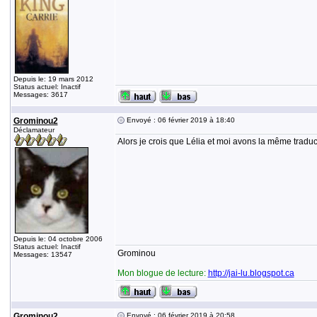
Depuis le: 19 mars 2012
Status actuel: Inactif
Messages: 3617
Grominou2
Envoyé : 06 février 2019 à 18:40
Déclamateur
Alors je crois que Lélia et moi avons la même traducti
Depuis le: 04 octobre 2006
Status actuel: Inactif
Grominou
Messages: 13547
Mon blogue de lecture:
http://jai-lu.blogspot.ca
Grominou2
Envoyé : 06 février 2019 à 20:58