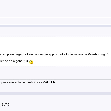
, en plein dégel, le train de varsoie approchait a toute vapeur de Peterborough.''
a mienne en a gobé 2-3!
'est pas vénérer la cendre! Gustav MAHLER
ter SVP?