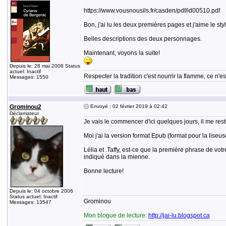
https://www.vousnousils.fr/casden/pdf/id00510.pdf
Bon, j'ai lu les deux premières pages et j'aime le st
Belles descriptions des deux personnages.
Maintenant, voyons la suite!
Depuis le: 28 mai 2008 Status
actuel: Inactif
Respecter la tradition c'est nourrir la flamme, ce n
Messages: 1550
Grominou2
Envoyé : 02 février 2019 à 02:42
Déclamateur
Je vais le commencer d'ici quelques jours, il me rest
Moi j'ai la version format Epub (format pour la liseuse
Lélia et .Taffy, est-ce que la première phrase de vo
indiqué dans la mienne.
Bonne lecture!
Depuis le: 04 octobre 2006
Status actuel: Inactif
Grominou
Messages: 13547
Mon blogue de lecture:
http://jai-lu.blogspot.ca