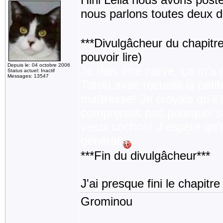
nous parlons toutes deux de
***Divulgâcheur du chapitre 
pouvoir lire)
Depuis le: 04 octobre 2006
Je dois être naïve, ça m'a
Status actuel: Inactif
Messages: 13547
Totski avait recueilli la pe
maîtresse! Je croyais qu'il 
comprenais pas pourquoi so
vieux cochon! J'espère qu'i
général!
***Fin du divulgâcheur***
J'ai presque fini le chapitre
Grominou