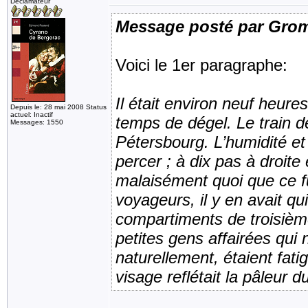
Déclamateur
Message posté par Gro
Voici le 1er paragraphe:
Il était environ neuf heure
Depuis le: 28 mai 2008 Status
actuel: Inactif
temps de dégel. Le train de
Messages: 1550
Pétersbourg. L’humidité et 
percer ; à dix pas à droite
malaisément quoi que ce f
voyageurs, il y en avait qu
compartiments de troisième
petites gens affairées qui 
naturellement, étaient fatig
visage reflétait la pâleur du