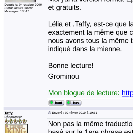
Depuis le: 04 octobre 2006
et gratuits.
Status actuel: Inactif
Messages: 13547
Lélia et .Taffy, est-ce que 
exactement la même que cel
nous avons tous la même tr
indiqué dans la mienne.
Bonne lecture!
Grominou
Mon blogue de lecture:
htt
Taffy
Envoyé : 02 février 2019 à 19:51
Déclamateur
Non pas la même traduction.
basé sur la 1ere phrase est