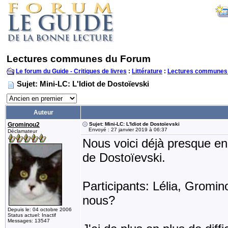
Lectures communes du Forum
Le forum du Guide - Critiques de livres
:
Littérature
:
Lectures communes
Sujet: Mini-LC: L'Idiot de Dostoïevski
Auteur
Grominou2
Sujet: Mini-LC: L'Idiot de Dostoïevski
Envoyé : 27 janvier 2019 à 06:37
Déclamateur
Nous voici déjà presque en f
de Dostoïevski.
Participants: Lélia, Gromin
nous?
Depuis le: 04 octobre 2006
Status actuel: Inactif
Messages: 13547