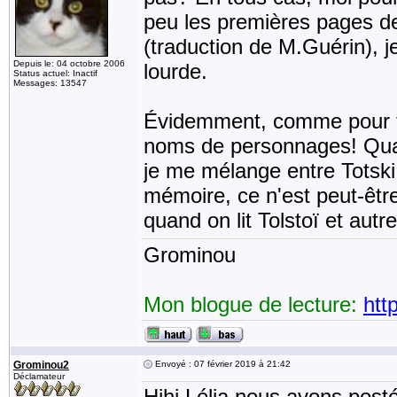
peu les premières pages de l
(traduction de M.Guérin), j
Depuis le: 04 octobre 2006
lourde.
Status actuel: Inactif
Messages: 13547
Évidemment, comme pour tou
noms de personnages! Quan
je me mélange entre Totski 
mémoire, ce n'est peut-êtr
quand on lit Tolstoï et autr
Grominou
Mon blogue de lecture:
htt
Grominou2
Envoyé : 07 février 2019 à 21:42
Déclamateur
Hihi Lélia nous avons post