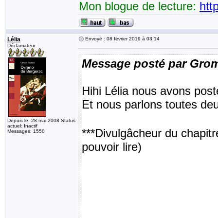
Mon blogue de lecture:
htt
Lélia
Envoyé : 08 février 2019 à 03:14
Déclamateur
Message posté par Gro
Hihi Lélia nous avons pos
Et nous parlons toutes deu
Depuis le: 28 mai 2008 Status
actuel: Inactif
***Divulgâcheur du chapitre
Messages: 1550
pouvoir lire)
Je dois être naïve, ça m'
Totski avait recueilli la p
maîtresse! Je croyais qu'il 
comprenais pas pourquoi s
vieux cochon! J'espère qu'