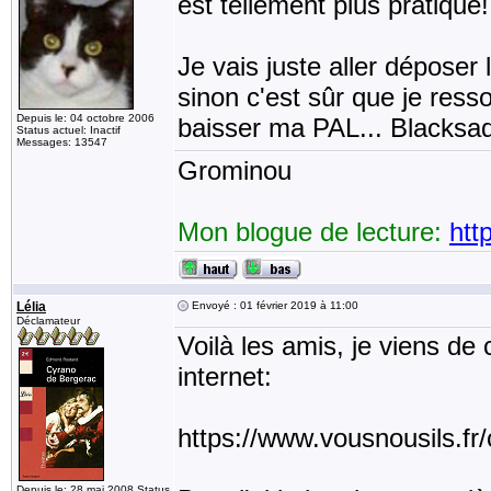
est tellement plus pratique!
Je vais juste aller déposer l
sinon c'est sûr que je ress
Depuis le: 04 octobre 2006
baisser ma PAL... Blacksa
Status actuel: Inactif
Messages: 13547
Grominou
Mon blogue de lecture:
htt
Lélia
Envoyé : 01 février 2019 à 11:00
Déclamateur
Voilà les amis, je viens de 
internet:
https://www.vousnousils.fr
Depuis le: 28 mai 2008 Status