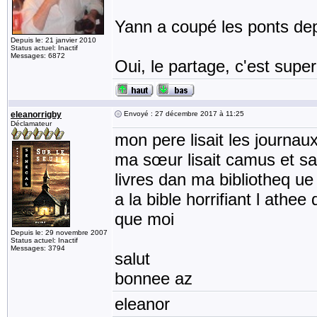
Yann a coupé les ponts de
Depuis le: 21 janvier 2010
Status actuel: Inactif
Messages: 6872
Oui, le partage, c'est super
eleanorrigby
Envoyé : 27 décembre 2017 à 11:25
Déclamateur
mon pere lisait les journau
ma sœur lisait camus et sart
livres dan ma bibliotheq u
a la bible horrifiant l athee
que moi
Depuis le: 29 novembre 2007
Status actuel: Inactif
Messages: 3794
salut
bonnee az
eleanor