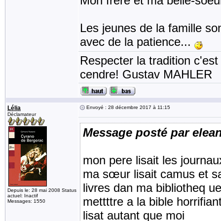
Mon frère et ma belle-soeu
Les jeunes de la famille so
avec de la patience...
Respecter la tradition c'est
cendre! Gustav MAHLER
Lélia
Envoyé : 28 décembre 2017 à 11:15
Déclamateur
Message posté par elea
mon pere lisait les journa
ma sœur lisait camus et sar
livres dan ma bibliotheq 
Depuis le: 28 mai 2008 Status
actuel: Inactif
mettttre a la bible horrifia
Messages: 1550
lisat autant que moi