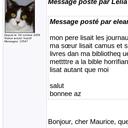
Message posté par Lélia
Message posté par elea
Depuis le: 04 octobre 2006
mon pere lisait les journ
Status actuel: Inactif
Messages: 13547
ma sœur lisait camus et sar
livres dan ma bibliotheq 
mettttre a la bible horrifia
lisat autant que moi
salut
bonnee az
Bonjour, cher Maurice, quell