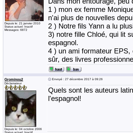
Dans mon entourage, peu d
1 ) mon ex femme Monique, 
n'ai plus de nouvelles depu
Depuis le: 21 janvier 2010
2 ) Notre fils Yann a lu plu
Status actuel: Inactif
Messages: 6872
3) notre fille Chloé, qui lit
espagnol.
4 ) un ami formateur EPS, ét
sûr, des livres professionnel
Grominou2
Envoyé : 27 décembre 2017 à 09:26
Déclamateur
Quels sont les auteurs lati
l'espagnol!
Depuis le: 04 octobre 2006
Status actuel: Inactif