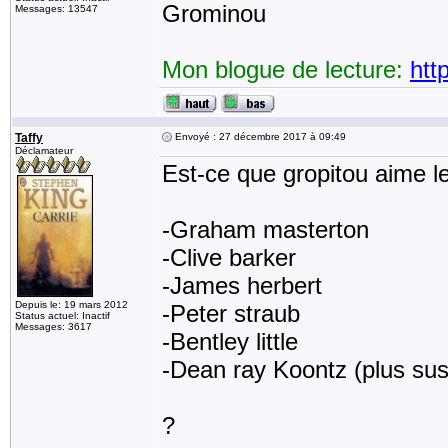
Grominou
Messages: 13547
Mon blogue de lecture:
htt
Taffy
Envoyé : 27 décembre 2017 à 09:49
Déclamateur
Est-ce que gropitou aime le
-Graham masterton
-Clive barker
-James herbert
Depuis le: 19 mars 2012
-Peter straub
Status actuel: Inactif
Messages: 3617
-Bentley little
-Dean ray Koontz (plus sus
?