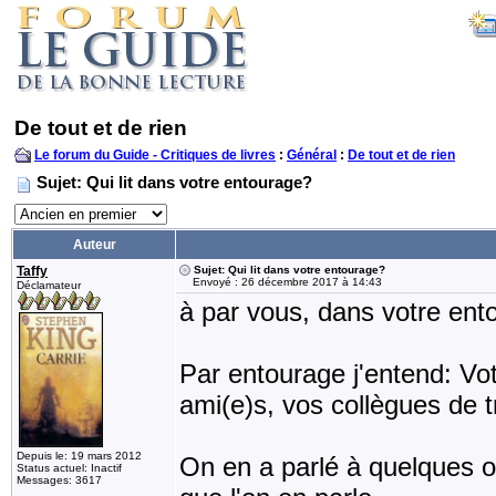
De tout et de rien
Le forum du Guide - Critiques de livres
:
Général
:
De tout et de rien
Sujet: Qui lit dans votre entourage?
Auteur
Taffy
Sujet: Qui lit dans votre entourage?
Envoyé : 26 décembre 2017 à 14:43
Déclamateur
à par vous, dans votre ento
Par entourage j'entend: Vot
ami(e)s, vos collègues de t
Depuis le: 19 mars 2012
On en a parlé à quelques o
Status actuel: Inactif
Messages: 3617