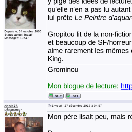
y pige des idées de lecture
qu'elle n'en a pas lu autan
lui prête
Le Peintre d'aquar
Depuis le: 04 octobre 2006
Gropitou lit de la non-ficti
Status actuel: Inactif
Messages: 13547
et beaucoup de SF/horreur
aime rarement les mêmes c
King.
Grominou
Mon blogue de lecture:
htt
denis76
Envoyé : 27 décembre 2017 à 04:57
Déclamateur
Mon père lisait peu, mais r