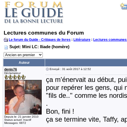
Lectures communes du Forum
Le forum du Guide - Critiques de livres
:
Littérature
:
Lectures communes
Sujet: Mini LC: Iliade (homère)
Auteur
denis76
Envoyé : 31 août 2017 à 12:52
Déclamateur
ça m'énervait au début, puis
pour repérer les gens, qui 
"fils de.." comme les nordis
.
Bon, fini !
Depuis le: 21 janvier 2010
ça se termine vite, Taffy, ap
Status actuel: Inactif
Messages: 6872