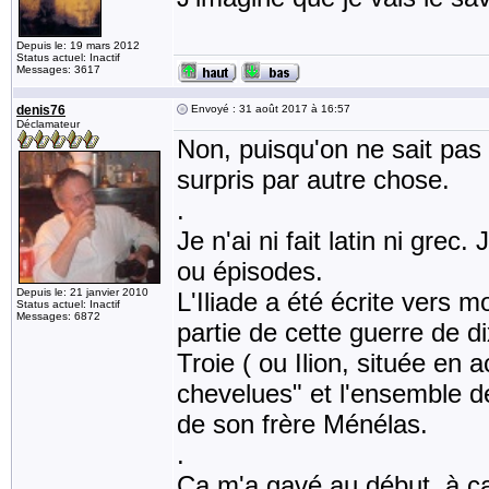
Depuis le: 19 mars 2012
Status actuel: Inactif
Messages: 3617
denis76
Envoyé : 31 août 2017 à 16:57
Déclamateur
Non, puisqu'on ne sait pas 
surpris par autre chose.
.
Je n'ai ni fait latin ni gre
ou épisodes.
Depuis le: 21 janvier 2010
L'Iliade a été écrite vers 
Status actuel: Inactif
Messages: 6872
partie de cette guerre de d
Troie ( ou Ilion, située en 
chevelues" et l'ensemble d
de son frère Ménélas.
.
Ca m'a gavé au début, à ca