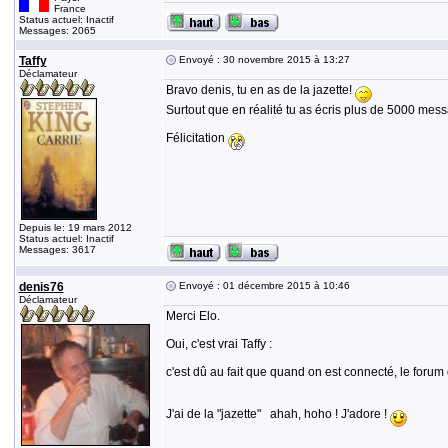
France
Status actuel: Inactif
Messages: 2065
Taffy
Envoyé : 30 novembre 2015 à 13:27
Déclamateur
Bravo denis, tu en as de la jazette!
Surtout que en réalité tu as écris plus de 5000 me
Félicitation
Depuis le: 19 mars 2012
Status actuel: Inactif
Messages: 3617
denis76
Envoyé : 01 décembre 2015 à 10:46
Déclamateur
Merci Elo.
Oui, c'est vrai Taffy :
c'est dû au fait que quand on est connecté, le forum
J'ai de la "jazette" ahah, hoho ! J'adore !