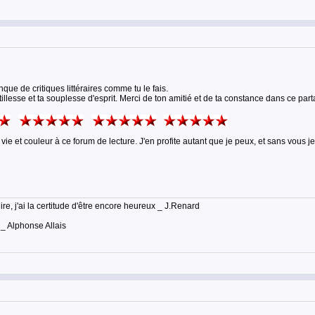
que de critiques littéraires comme tu le fais.
llesse et ta souplesse d'esprit. Merci de ton amitié et de ta constance dans ce partag
vie et couleur à ce forum de lecture. J'en profite autant que je peux, et sans vous j
lire, j'ai la certitude d'être encore heureux _ J.Renard
 _ Alphonse Allais