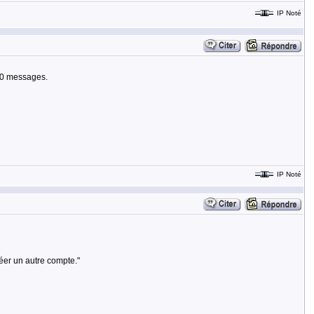
IP Noté
000 messages.
IP Noté
éer un autre compte."