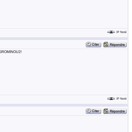
IP Noté
é: GROMINOU2!
IP Noté