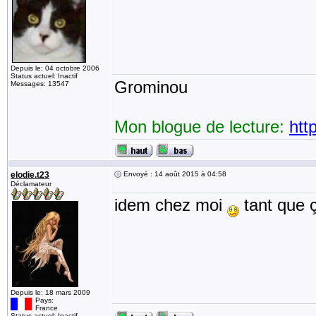
Depuis le: 04 octobre 2006
Status actuel: Inactif
Grominou
Messages: 13547
Mon blogue de lecture:
htt
elodie.t23
Envoyé : 14 août 2015 à 04:58
Déclamateur
idem chez moi
tant que 
Depuis le: 18 mars 2009
Pays:
France
Status actuel: Inactif