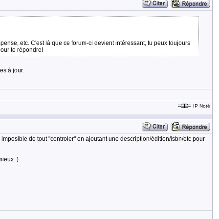
ense, etc. C'est là que ce forum-ci devient intéressant, tu peux toujours
pour te répondre!
es à jour.
IP Noté
 imposible de tout "controler" en ajoutant une description/édition/isbn/etc pour
mieux :)