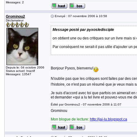
Messages: 2
Grominou2
Envoyé : 07 novembre 2006 à 10:58
Déclamateur
Message posté par pyxosledisciple
on obtient une ou des critiques sur un livre mais si 
Par conséquent ne serait-il pas utile d'ajouter un pet
Depuis le: 04 octobre 2006
Bonjour Pyxos, bienvenu!
Status actuel: Inactif
Messages: 13547
N'oublie pas que les critiques sont faites par des c
l'histoire, ce n'est pas un résumé que je veux mais sa
Je suis d'accord avec toi que parfois on aimerait en 
et demander «qui a lu tel livre et pouvez-vous me dire
Édité par Grominou2 - 07 novembre 2006 à 11:07
Grominou
Mon blogue de lecture:
http://jai-lu.blogspot.ca