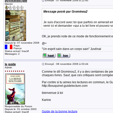
pyxosledisciple
Envoyé : 07 novembre 2006 à 22:40
Discret
Message posté par Grominou2
Je suis d'accord avec toi que parfois on aimerait e
venir ici et demander «qui a lu tel livre et pouvez-v
OK, je prends note de ce mode de fonctionnement et d
Depuis le: 07 novembre 2006
@+
Pays:
France
"Un esprit sain dans un corps sain" Juvénal
Status actuel: Inactif
Messages: 2
le guide
Envoyé : 08 novembre 2006 à 03:44
Admin
Comme le dit Grominou2, il y a des centaines de perso
chaques livres. Sauf, que ces critiques sont corrigée
Par contre si tu aimes les lectures en commun, le Gui
http://bouquinet.guidelecture.com
bienvenue à toi
Karine
Responsable du Forum
Depuis le: 01 octobre 2003
Guide de la bonne lecture
Status actuel: Inactif