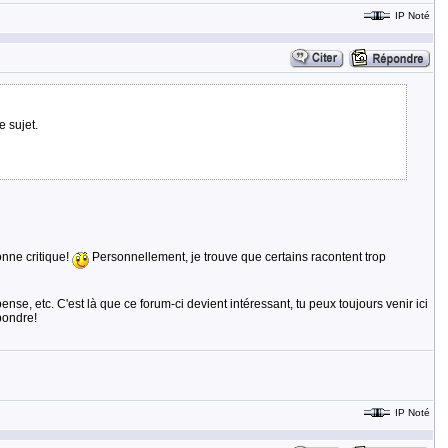
IP Noté
e sujet.
onne critique!
Personnellement, je trouve que certains racontent trop
se, etc. C'est là que ce forum-ci devient intéressant, tu peux toujours venir ici
pondre!
IP Noté