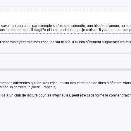
n savoir un peu plus, par exemple si c'est une comédie, une histoire d'amour, un susp
ous me dire de quoi il s'agit?» et la plupart du temps je crois qu'il y aura quelqu'un 
ésormais j'écrirais mes critiques sur le site. Il faudra sûrement augmenter les mis
nnes différentes qui font des critiques sur des centaines de titres différents. Alors
s par un correcteur (merci François).
de à un club de lecture pour les internautes, peut être cette forme te conviendrait 