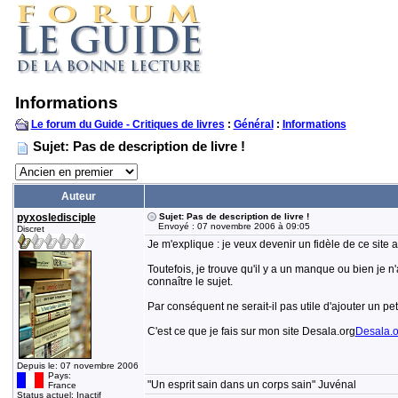
Informations
Le forum du Guide - Critiques de livres
:
Général
:
Informations
Sujet: Pas de description de livre !
Auteur
pyxosledisciple
Sujet: Pas de description de livre !
Envoyé : 07 novembre 2006 à 09:05
Discret
Je m'explique : je veux devenir un fidèle de ce site a
Toutefois, je trouve qu'il y a un manque ou bien je n'a
connaître le sujet.
Par conséquent ne serait-il pas utile d'ajouter un peti
C'est ce que je fais sur mon site Desala.org
Desala.o
Depuis le: 07 novembre 2006
Pays:
"Un esprit sain dans un corps sain" Juvénal
France
Status actuel: Inactif