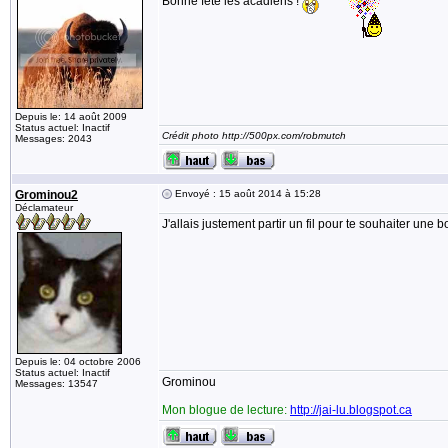
Bonne fête les acadiens !
Depuis le: 14 août 2009
Status actuel: Inactif
Crédit photo http://500px.com/robmutch
Messages: 2043
Grominou2
Envoyé : 15 août 2014 à 15:28
Déclamateur
J'allais justement partir un fil pour te souhaiter une 
Depuis le: 04 octobre 2006
Status actuel: Inactif
Grominou
Messages: 13547
Mon blogue de lecture:
http://jai-lu.blogspot.ca