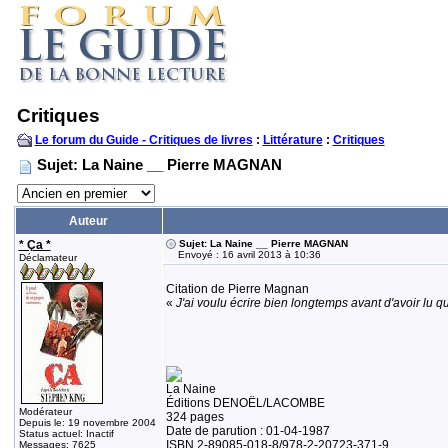
Critiques
Le forum du Guide - Critiques de livres
:
Littérature
:
Critiques
Sujet: La Naine __ Pierre MAGNAN
Auteur
* Ça *
Sujet: La Naine __ Pierre MAGNAN
Envoyé : 16 avril 2013 à 10:36
Déclamateur
Citation de Pierre Magnan
«
J'ai voulu écrire bien longtemps avant d'avoir lu q
La Naine
Éditions DENOËL/LACOMBE
Modérateur
324 pages
Depuis le: 19 novembre 2004
Date de parution : 01-04-1987
Status actuel: Inactif
ISBN 2-89085-018-8/978-2-20723-371-9
Messages: 7625