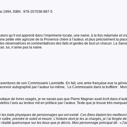
 Mai 1994, ISBN : 978-207038-887-5
lors qu’il est apprenti dans l’imprimerie locale, une naine, à la fois méprisée et c
 petite ville agricole de la Provence chère à l’auteur, et plus précisément la plac
s observatrices et commentatrices des faits et gestes de tout un chacun. La Sanson,
, lui, n’aime pas la naine.
entures de son Commissaire Laviolette. En fait, une amie française eue la géniale 
 recevoir autographié par l’auteur lui-même, ¨Le Commissaire dans la truffière¨. Mon
tique de livres usagés, je ne savais pas que Pierre Magnan avait écrit dans d’autre
fois l’avis au lecteur mit en préface par l’auteur. Texte que je trouve très marquan
é les traits physiques de personnages qui ont existé. Ces êtres étaient les mei
 naître, prendre le soleil et mourir. L’histoire dont je les ai chargés, je l’ai forgée d
lité quelconque sur les lieux que je décris. Mon personnage principal dit : «J’avai