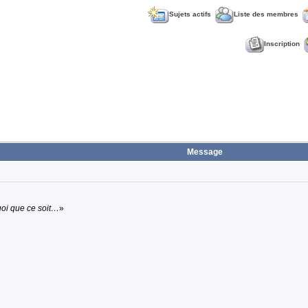
Sujets actifs
Liste des membres
Inscription
Message
uoi que ce soit…
»