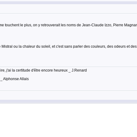
i me touchent le plus, on y retrouverait les noms de Jean-Claude Izzo, Pierre Magn
 Mistral ou la chaleur du soleil, et c'est sans parler des couleurs, des odeurs et de
lire, j'ai la certitude d'être encore heureux _ J.Renard
 _ Alphonse Allais