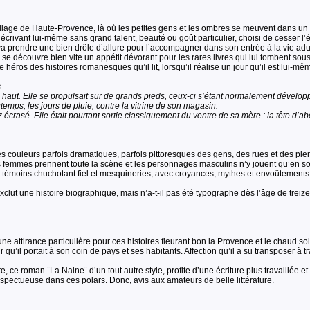
llage de Haute-Provence, là où les petites gens et les ombres se meuvent dans un 
écrivant lui-même sans grand talent, beauté ou goût particulier, choisi de cesser l’é
a prendre une bien drôle d’allure pour l’accompagner dans son entrée à la vie adu
se découvre bien vite un appétit dévorant pour les rares livres qui lui tombent so
 le héros des histoires romanesques qu’il lit, lorsqu’il réalise un jour qu’il est lu
.
t. Elle se propulsait sur de grands pieds, ceux-ci s’étant normalement développés
gtemps, les jours de pluie, contre la vitrine de son magasin.
rasé. Elle était pourtant sortie classiquement du ventre de sa mère : la tête d’abord
 les couleurs parfois dramatiques, parfois pittoresques des gens, des rues et des pi
s femmes prennent toute la scène et les personnages masculins n’y jouent qu’en s
émoins chuchotant fiel et mesquineries, avec croyances, mythes et envoûtements,
xclut une histoire biographique, mais n’a-t-il pas été typographe dès l’âge de treize
e attirance particulière pour ces histoires fleurant bon la Provence et le chaud so
r qu’il portait à son coin de pays et ses habitants. Affection qu’il a su transposer à t
 ce roman ¨La Naine¨ d’un tout autre style, profite d’une écriture plus travaillée et p
espectueuse dans ces polars. Donc, avis aux amateurs de belle littérature.