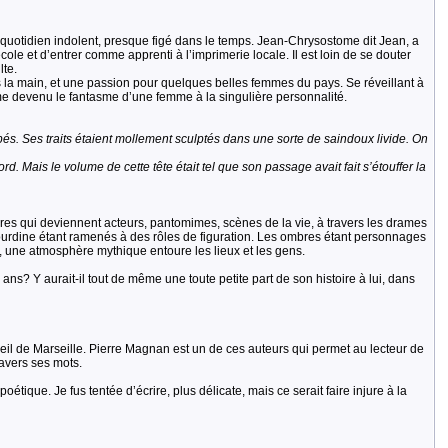
quotidien indolent, presque figé dans le temps. Jean-Chrysostome dit Jean, a
cole et d’entrer comme apprenti à l’imprimerie locale. Il est loin de se douter
lte.
us la main, et une passion pour quelques belles femmes du pays. Se réveillant à
i-même devenu le fantasme d’une femme à la singulière personnalité.
. Ses traits étaient mollement sculptés dans une sorte de saindoux livide. On
. Mais le volume de cette tête était tel que son passage avait fait s’étouffer la
erres qui deviennent acteurs, pantomimes, scènes de la vie, à travers les drames
ourdine étant ramenés à des rôles de figuration. Les ombres étant personnages
 une atmosphère mythique entoure les lieux et les gens.
 ans? Y aurait-il tout de même une toute petite part de son histoire à lui, dans
leil de Marseille. Pierre Magnan est un de ces auteurs qui permet au lecteur de
ravers ses mots.
oétique. Je fus tentée d’écrire, plus délicate, mais ce serait faire injure à la