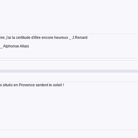
lire, j'ai la certitude d'être encore heureux _ J.Renard
 _ Alphonse Allais
es situés en Provence sentent le soleil !