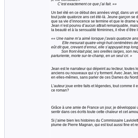
C’est exactement ce que j’ai fait. »»
Un bel été en ce début des années vingt, dans un vi
tout juste quatorze ans cet été-là. Jeune garçon se d
que sa vie d’innocence se termine et que le drame v
Jean n’est pourvu d’aucun attrait remarquable, mais 
la beauté et à la sensualité féminines, il rêve d’être
«« Une naine m’a aimé lorsque j’avais quatorze ans
Elle mesurait quatre-vingt-huit centimètres de hau
eût dit que, crevant d’ennui, elle s’appuyait trop lon
Son front était plat, ses oreilles larges, son nez éc
parturiente, morte sur-le-champ, en un seul cri. »
Jean est le narrateur qui dépeint au lecteur, toutes
anciens ou nouveaux qui s’y forment. Avec Jean, le
en elles-mêmes, sans parler de ces Dames du Nord t
L’auteur joue entre faits et légendes, tout comme il e
ce roman?
Grâce à une amie de France un jour, je développai un
sentir dans ces écrits toute cette chaleur et cet amou
Si j’aime bien les histoires du Commissaire Laviolette,
plume de Pierre Magnan, qui est tout aussi fine et r