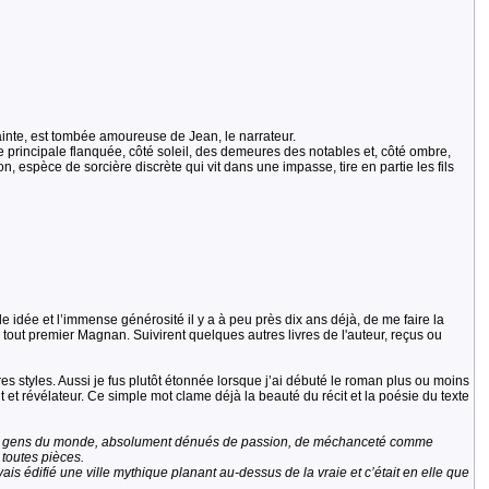
rainte, est tombée amoureuse de Jean, le narrateur.
e principale flanquée, côté soleil, des demeures des notables et, côté ombre,
 espèce de sorcière discrète qui vit dans une impasse, tire en partie les fils
idée et l’immense générosité il y a à peu près dix ans déjà, de me faire la
 tout premier Magnan. Suivirent quelques autres livres de l'auteur, reçus ou
s styles. Aussi je fus plutôt étonnée lorsque j’ai débuté le roman plus ou moins
t et révélateur. Ce simple mot clame déjà la beauté du récit et la poésie du texte
lleurs gens du monde, absolument dénués de passion, de méchanceté comme
e toutes pièces.
s édifié une ville mythique planant au-dessus de la vraie et c’était en elle que