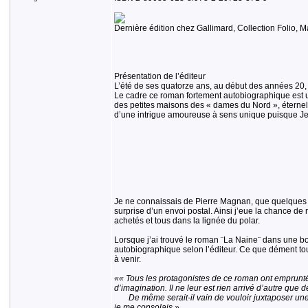
Dernière édition chez Gallimard, Collection Folio,
Présentation de l’éditeur
L’été de ses quatorze ans, au début des années 20, a
Le cadre ce roman fortement autobiographique est une
des petites maisons des « dames du Nord », éternelle
d’une intrigue amoureuse à sens unique puisque Jean
Je ne connaissais de Pierre Magnan, que quelques av
surprise d’un envoi postal. Ainsi j’eue la chance de
achetés et tous dans la lignée du polar.
Lorsque j’ai trouvé le roman ¨La Naine¨ dans une bou
autobiographique selon l’éditeur. Ce que dément toute
à venir.
«« Tous les protagonistes de ce roman ont emprunt
d’imagination. Il ne leur est rien arrivé d’autre que de
De même serait-il vain de vouloir juxtaposer une réa
je me consolais.»