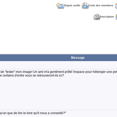
Sujets actifs
Liste des membres
Inscription
Message
vie de "tester" mon image! Un ami m'a gentiment prêté l'espace pour héberger une pet
certains d'entre vous se retrouveront-ils ici?
'un que de lire le livre qu'il nous a conseillé?"