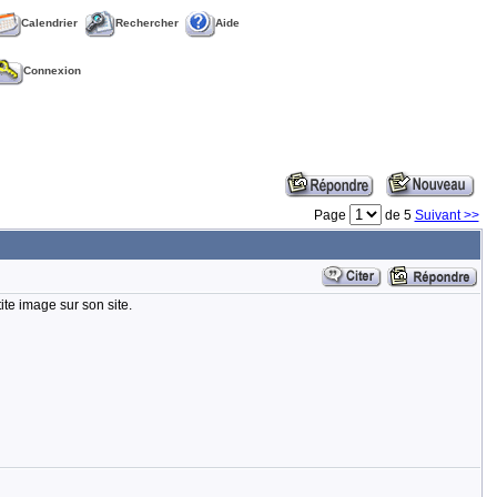
Calendrier
Rechercher
Aide
Connexion
Page
de 5
Suivant >>
ite image sur son site.