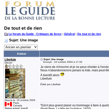
De tout et de rien
Le forum du Guide - Critiques de livres
:
Général
:
De tout et de rien
Sujet: Une image
Auteur
Libellule
Sujet: Une image
Envoyé : 19 octobre 2004 à 17:33
Discret
Je viens de m'inscrire et je ne peux résister à l'en
Nous n'abandonnerons jamais la liste, mais peut-être 
À bientôt alors
Libellule
Édité par Libellule
Depuis le: 19 octobre 2004
Pays:
"Est-il plus grand plaisir ou hommage à faire à quelqu
Canada
Status actuel: Inactif
(Noël Pree, La fille de l'autobus, 1970)