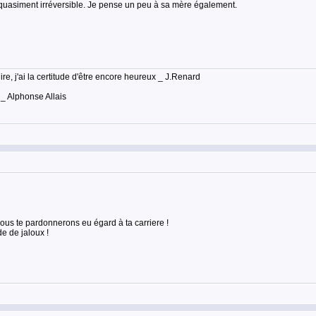
n quasiment irréversible. Je pense un peu à sa mère également.
lire, j'ai la certitude d'être encore heureux _ J.Renard
 _ Alphonse Allais
nous te pardonnerons eu égard à ta carriere !
de de jaloux !