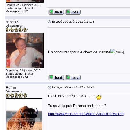
Depuis le: 21 janvier 2010
Status actuel: Inactif
Messages: 6872
denis76
Envoyé : 29 août 2012 à 13:53
Déclamateur
Un concurrent pour le clown de Martine
[/IMG]
Depuis le: 21 janvier 2010
Status actuel: Inactif
Messages: 6872
Muffin
Envoyé : 29 août 2012 à 14:27
Déclamateur
C'est un Montréalais d'ailleurs
Tu as vu la pub Dermablend, denis ?
http://www.youtube.com/watch?v=KtUUOxskTA0