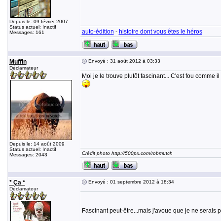
Depuis le: 09 février 2007
Status actuel: Inactif
auto-édition
-
histoire dont vous êtes le héros
Messages: 161
Muffin
Envoyé : 31 août 2012 à 03:33
Déclamateur
Moi je le trouve plutôt fascinant... C'est fou comme
Depuis le: 14 août 2009
Status actuel: Inactif
Crédit photo http://500px.com/robmutch
Messages: 2043
* Ça *
Envoyé : 01 septembre 2012 à 18:34
Déclamateur
Fascinant peut-être...mais j'avoue que je ne serais 