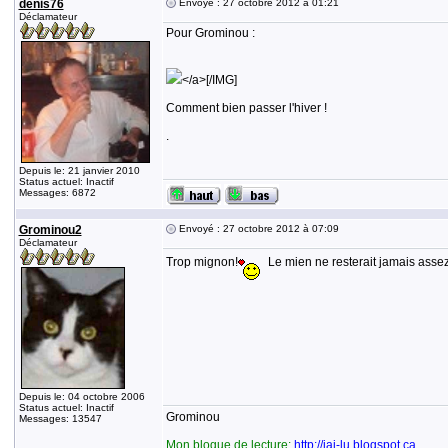
denis76
Envoyé : 27 octobre 2012 à 01:21
Déclamateur
Pour Grominou :
</a>[/IMG]
Comment bien passer l'hiver !
.
Depuis le: 21 janvier 2010
Status actuel: Inactif
Messages: 6872
Grominou2
Envoyé : 27 octobre 2012 à 07:09
Déclamateur
Trop mignon!
Le mien ne resterait jamais assez
Depuis le: 04 octobre 2006
Status actuel: Inactif
Grominou
Messages: 13547
Mon blogue de lecture:
http://jai-lu.blogspot.ca