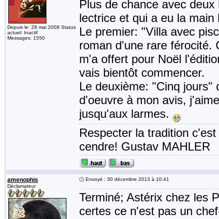
Plus de chance avec deux li
lectrice et qui a eu la main
Depuis le: 28 mai 2008 Status
Le premier: "Villa avec pi
actuel: Inactif
Messages: 1550
roman d'une rare férocité.
m'a offert pour Noël l'édit
vais bientôt commencer.
Le deuxième: "Cinq jours"
d'oeuvre à mon avis, j'aim
jusqu'aux larmes.
Respecter la tradition c'est
cendre! Gustav MAHLER
amenophis
Envoyé : 30 décembre 2013 à 10:41
Déclamateur
Terminé; Astérix chez les P
certes ce n'est pas un ch