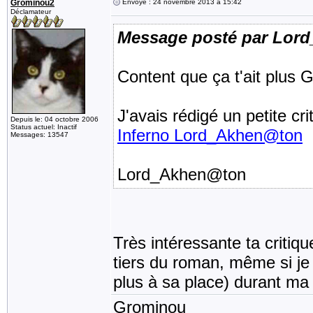
Grominou2
Envoyé : 24 novembre 2013 à 15:42
Déclamateur
Message posté par Lor
Content que ça t'ait plus 
J'avais rédigé un petite cr
Depuis le: 04 octobre 2006
Status actuel: Inactif
Inferno Lord_Akhen@ton
Messages: 13547
Lord_Akhen@ton
Très intéressante ta critiq
tiers du roman, même si je n
plus à sa place) durant ma 
Grominou