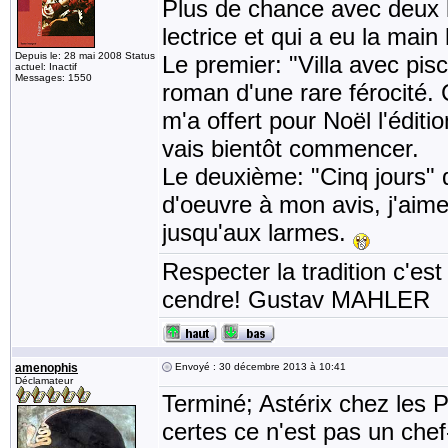
Plus de chance avec deux li
lectrice et qui a eu la main
Depuis le: 28 mai 2008 Status
Le premier: "Villa avec pi
actuel: Inactif
Messages: 1550
roman d'une rare férocité.
m'a offert pour Noël l'édit
vais bientôt commencer.
Le deuxième: "Cinq jours"
d'oeuvre à mon avis, j'aim
jusqu'aux larmes.
Respecter la tradition c'est
cendre! Gustav MAHLER
amenophis
Envoyé : 30 décembre 2013 à 10:41
Déclamateur
Terminé; Astérix chez les P
certes ce n'est pas un ch