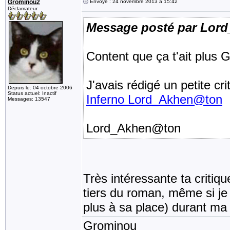
Grominou2
Envoyé : 24 novembre 2013 à 15:42
Déclamateur
Message posté par Lor
Content que ça t'ait plus 
J'avais rédigé un petite cr
Depuis le: 04 octobre 2006
Status actuel: Inactif
Inferno Lord_Akhen@ton
Messages: 13547
Lord_Akhen@ton
Très intéressante ta critiq
tiers du roman, même si je n
plus à sa place) durant ma 
Grominou