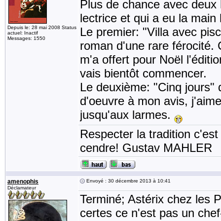
Plus de chance avec deux li
lectrice et qui a eu la main
Depuis le: 28 mai 2008 Status
Le premier: "Villa avec pi
actuel: Inactif
Messages: 1550
roman d'une rare férocité.
m'a offert pour Noël l'édit
vais bientôt commencer.
Le deuxième: "Cinq jours"
d'oeuvre à mon avis, j'aim
jusqu'aux larmes.
Respecter la tradition c'est
cendre! Gustav MAHLER
amenophis
Envoyé : 30 décembre 2013 à 10:41
Déclamateur
Terminé; Astérix chez les P
certes ce n'est pas un ch