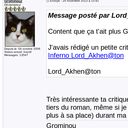
Grominou2
Envoyé : 24 novembre 2013 à 15:42
Déclamateur
Message posté par Lor
Content que ça t'ait plus 
J'avais rédigé un petite cr
Depuis le: 04 octobre 2006
Status actuel: Inactif
Inferno Lord_Akhen@ton
Messages: 13547
Lord_Akhen@ton
Très intéressante ta critiq
tiers du roman, même si je n
plus à sa place) durant ma 
Grominou