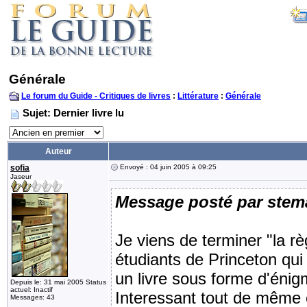
Générale
Le forum du Guide - Critiques de livres
:
Littérature
:
Générale
Sujet: Dernier livre lu
Auteur
sofia
Envoyé : 04 juin 2005 à 09:25
Jaseur
Message posté par stem
Je viens de terminer "la règ
étudiants de Princeton qui
un livre sous forme d'énigm
Depuis le: 31 mai 2005 Status
actuel: Inactif
Interessant tout de même et
Messages: 43