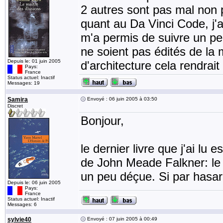
2 autres sont pas mal non p
quant au Da Vinci Code, j'ai
m'a permis de suivre un pe
ne soient pas édités de la 
Depuis le: 01 juin 2005
d'architecture cela rendrait 
Pays:
France
Status actuel: Inactif
Messages: 19
Samira
Envoyé : 06 juin 2005 à 03:50
Discret
Bonjour,
le dernier livre que j'ai lu
de John Meade Falkner: le s
un peu déçue. Si par hasard 
Depuis le: 06 juin 2005
Pays:
France
Status actuel: Inactif
Messages: 6
sylvie40
Envoyé : 07 juin 2005 à 00:49