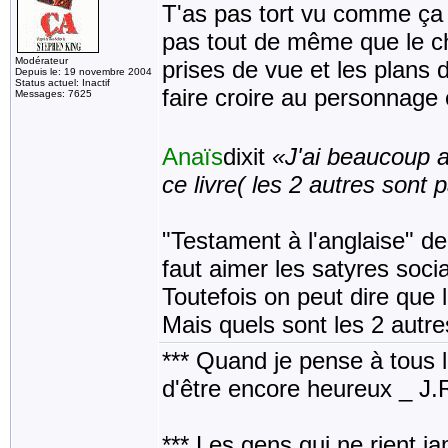
T'as pas tort vu comme ça m
pas tout de même que le ch
Modérateur
prises de vue et les plans 
Depuis le: 19 novembre 2004
Status actuel: Inactif
faire croire au personnage ca
Messages: 7625
Anaïs
dixit
«J'ai beaucoup a
ce livre( les 2 autres sont 
"Testament à l'anglaise" de
faut aimer les satyres soci
Toutefois on peut dire que l
Mais quels sont les 2 autre
*** Quand je pense à tous les
d'être encore heureux _ J
*** Les gens qui ne rient j