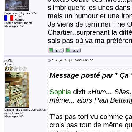
s'imbriquent les unes dans 
Depuis le: 01 juin 2005
mais un humour et une ironi
Pays:
France
Je viens de terminer The 
Status actuel: Inactif
Messages: 19
Chartier..surprenant la dif
sais pas où va ma préféren
sofia
Envoyé : 21 juin 2005 à 01:56
Jaseur
Message posté par * Ça 
Sophia
dixit
«Hum... Silas
même... alors Paul Bettany.
Depuis le: 31 mai 2005 Status
actuel: Inactif
T'as pas tort vu comme ça 
Messages: 43
crois pas tout de même que