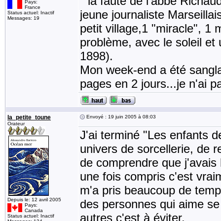
" la faute de l'abbé Richau
Pays:
France
jeune journaliste Marseilla
Status actuel: Inactif
Messages: 19
petit village,1 "miracle", 1 
problème, avec le soleil et
1898).
Mon week-end a été sanglan
pages en 2 jours...je n'ai p
la_petite_toune
Envoyé : 19 juin 2005 à 08:03
Orateur
J'ai terminé "Les enfants 
univers de sorcellerie, de r
de comprendre que j'avais l
une fois compris c'est vraim
m'a pris beaucoup de temps 
Depuis le: 12 avril 2005
des personnes qui aime se c
Pays:
Canada
autres c'est à éviter.
Status actuel: Inactif