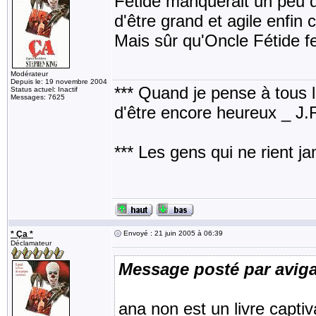
Fétide manquerait un peu d
d'être grand et agile enfin 
Mais sûr qu'Oncle Fétide fe
Modérateur
Depuis le: 19 novembre 2004
*** Quand je pense à tous les
Status actuel: Inactif
Messages: 7625
d'être encore heureux _ J
*** Les gens qui ne rient j
* Ça *
Envoyé : 21 juin 2005 à 06:39
Déclamateur
Message posté par aviga
ana non est un livre capti