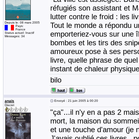
réfugiés son assistant et M
lutter contre le froid : les liv
Depuis le: 08 mars 2005
Tout le monde a répondu une
Pays:
France
emporteriez-vous sur une î
Status actuel: Inactif
Messages: 34
bombes et les tirs des snip
amoureux pose à ses perso
livre, quelle phrase de quel 
instant de chaleur physique
bilo
anaïs
Envoyé : 21 juin 2005 à 00:20
Discret
"ça"...il n'y en a pas 2 ma
mort, la maison du sommeil,
et une touche d'amour (je ne
J'avais oublié ces livres...p