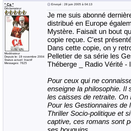
* Ça *
Envoyé : 28 juin 2005 à 04:13
Déclamateur
Je me suis abonné dernière
distribué en Europe égalem
Mystère. Faisait un bout qu
copie reçue. C'est présent
Dans cette copie, on y ret
Modérateur
Pelletier de sa série les G
Depuis le: 19 novembre 2004
Status actuel: Inactif
Théberge _ Radio Vérité - 
Messages: 7625
Pour ceux qui ne connaissen
enseigne la philosophie. Il 
les caisses de retraite. On
Pour les Gestionnaires de 
Thriller Socio-politique et 
captive, ces romans sont p
ses bouquins.