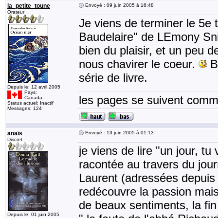
la_petite_toune
Envoyé : 09 juin 2005 à 16:48
Orateur
Je viens de terminer le 5e 
Baudelaire" de LEmony Snic
bien du plaisir, et un peu d
nous chavirer le coeur.
Br
série de livre.
Depuis le: 12 avril 2005
Pays:
les pages se suivent comme
Canada
Status actuel: Inactif
Messages: 124
anaïs
Envoyé : 13 juin 2005 à 01:13
Discret
je viens de lire "un jour, t
racontée au travers du journ
Laurent (adressées depuis l
redécouvre la passion mais
de beaux sentiments, la fin
Depuis le: 01 juin 2005