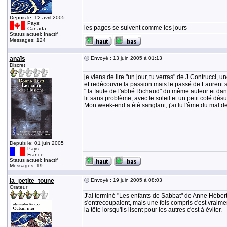
Depuis le: 12 avril 2005
Pays:
les pages se suivent comme les jours
Canada
Status actuel: Inactif
Messages: 124
anaïs
Envoyé : 13 juin 2005 à 01:13
Discret
je viens de lire "un jour, tu verras" de J Contrucci, 
et redécouvre la passion mais le passé de Laurent s
" la faute de l'abbé Richaud" du même auteur et dans u
lit sans problème, avec le soleil et un petit coté dé
Mon week-end a été sanglant, j'ai lu l'âme du mal de 
Depuis le: 01 juin 2005
Pays:
France
Status actuel: Inactif
Messages: 19
la_petite_toune
Envoyé : 19 juin 2005 à 08:03
Orateur
J'ai terminé "Les enfants de Sabbat" de Anne Hébert,
s'entrecoupaient, mais une fois compris c'est vraime
la tête lorsqu'ils lisent pour les autres c'est à éviter.