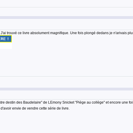
 J'ai trouvé ce livre absolument magnifique. Une fois plongé dedans je n'arivais p
re destin des Baudelaire" de LEmony Snicket "Piège au collège" et encore une fois j'
 d'avoir envie de vendre cette série de livre.