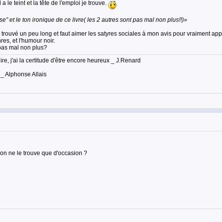
 le teint et la tête de l'emploi je trouve.
" et le ton ironique de ce livre( les 2 autres sont pas mal non plus!!)»
 trouvé un peu long et faut aimer les satyres sociales à mon avis pour vraiment appr
res, et l'humour noir.
 pas mal non plus?
lire, j'ai la certitude d'être encore heureux _ J.Renard
 _ Alphonse Allais
'on ne le trouve que d'occasion ?