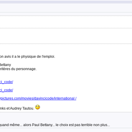
n avis il a le physique de l'emploi.
Bettany
ritères du personnage.
ci_code/
ci_code/
pictures.com/movies/davincicode/international /
nks et Audrey Tautou.
and même... alors Paul Bettany... le choix est pas terrible non plus...