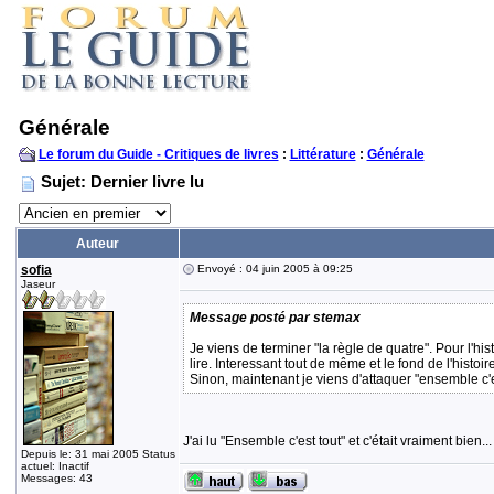
Générale
Le forum du Guide - Critiques de livres
:
Littérature
:
Générale
Sujet: Dernier livre lu
Auteur
sofia
Envoyé : 04 juin 2005 à 09:25
Jaseur
Message posté par stemax
Je viens de terminer "la règle de quatre". Pour l'hi
lire. Interessant tout de même et le fond de l'histoire
Sinon, maintenant je viens d'attaquer "ensemble
J'ai lu "Ensemble c'est tout" et c'était vraiment bien..
Depuis le: 31 mai 2005 Status
actuel: Inactif
Messages: 43