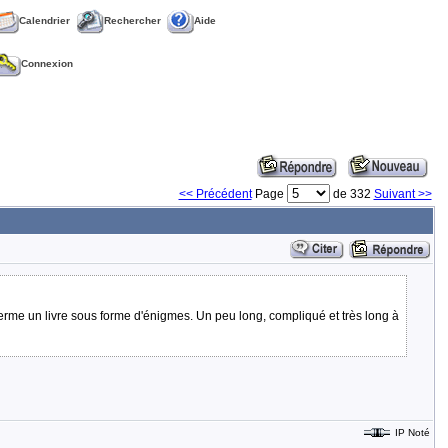
Calendrier
Rechercher
Aide
Connexion
<< Précédent
Page
de 332
Suivant >>
enferme un livre sous forme d'énigmes. Un peu long, compliqué et très long à
IP Noté