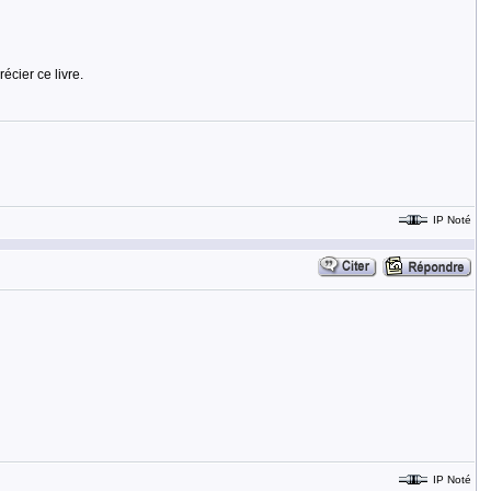
écier ce livre.
IP Noté
IP Noté