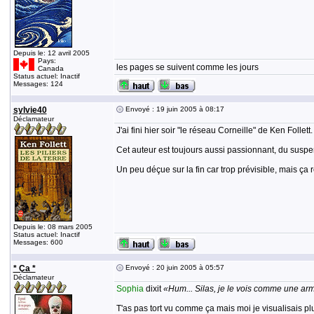
Depuis le: 12 avril 2005
Pays:
les pages se suivent comme les jours
Canada
Status actuel: Inactif
Messages: 124
sylvie40
Envoyé : 19 juin 2005 à 08:17
Déclamateur
J'ai fini hier soir "le réseau Corneille" de Ken Follett.
Cet auteur est toujours aussi passionnant, du suspen
Un peu déçue sur la fin car trop prévisible, mais ça
Depuis le: 08 mars 2005
Status actuel: Inactif
Messages: 600
* Ça *
Envoyé : 20 juin 2005 à 05:57
Déclamateur
Sophia
dixit
«Hum... Silas, je le vois comme une armo
T'as pas tort vu comme ça mais moi je visualisais plu