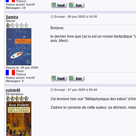
France
Status actuel: Inactif
Messages: 19
Samira
Envoyé : 06 juin 2005 à 03:50
Discret
Bonjour,
le dernier livre que j'ai lu est un roman fantastique
avis. Merci.
Depuis le: 06 juin 2005
Pays:
France
Status actuel: Inactif
Messages: 6
sylvie40
Envoyé : 07 juin 2005 à 00:49
Déclamateur
J'ai terminé hier soir "Métaphysique des tubes" d'A
J'adore le cynisme de cette auteur, sa dérision, mai