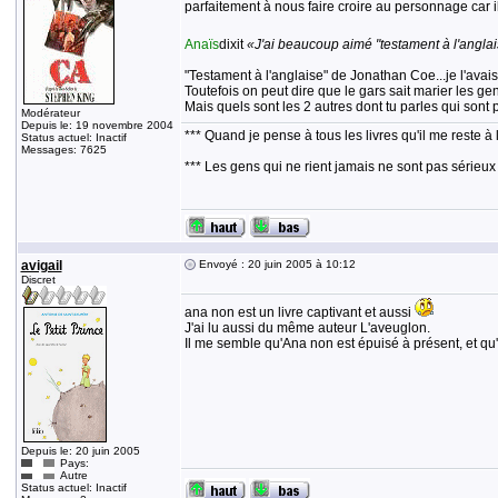
parfaitement à nous faire croire au personnage car il a
Anaïs
dixit
«J'ai beaucoup aimé "testament à l'anglaise
"Testament à l'anglaise" de Jonathan Coe...je l'avais
Toutefois on peut dire que le gars sait marier les gen
Mais quels sont les 2 autres dont tu parles qui sont
Modérateur
Depuis le: 19 novembre 2004
*** Quand je pense à tous les livres qu'il me reste à 
Status actuel: Inactif
Messages: 7625
*** Les gens qui ne rient jamais ne sont pas sérieux
avigail
Envoyé : 20 juin 2005 à 10:12
Discret
ana non est un livre captivant et aussi
J'ai lu aussi du même auteur L'aveuglon.
Il me semble qu'Ana non est épuisé à présent, et qu
Depuis le: 20 juin 2005
Pays:
Autre
Status actuel: Inactif