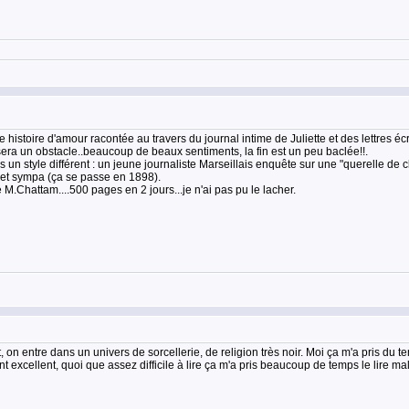
une histoire d'amour racontée au travers du journal intime de Juliette et des lettres 
era un obstacle..beaucoup de beaux sentiments, la fin est un peu baclée!!.
n style différent : un jeune journaliste Marseillais enquête sur une "querelle de cloc
suet sympa (ça se passe en 1898).
M.Chattam....500 pages en 2 jours...je n'ai pas pu le lacher.
 on entre dans un univers de sorcellerie, de religion très noir. Moi ça m'a pris du 
nt excellent, quoi que assez difficile à lire ça m'a pris beaucoup de temps le lire 