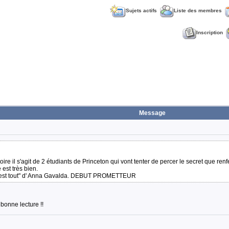
Sujets actifs
Liste des membres
Inscription
Message
stoire il s'agit de 2 étudiants de Princeton qui vont tenter de percer le secret que r
 est très bien.
 c'est tout" d' Anna Gavalda. DEBUT PROMETTEUR
. bonne lecture !!