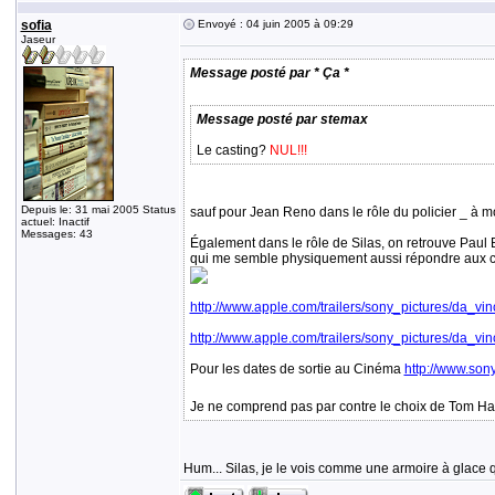
sofia
Envoyé : 04 juin 2005 à 09:29
Jaseur
Message posté par * Ça *
Message posté par stemax
Le casting?
NUL!!!
Depuis le: 31 mai 2005 Status
sauf pour Jean Reno dans le rôle du policier _ à mo
actuel: Inactif
Messages: 43
Également dans le rôle de Silas, on retrouve Paul 
qui me semble physiquement aussi répondre aux c
http://www.apple.com/trailers/sony_pictures/da_vin
http://www.apple.com/trailers/sony_pictures/da_vin
Pour les dates de sortie au Cinéma
http://www.sony
Je ne comprend pas par contre le choix de Tom Ha
Hum... Silas, je le vois comme une armoire à glace qu