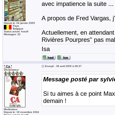
avec impatience la suite ...
A propos de Fred Vargas, j'e
Depuis le: 04 janvier 2005
Pays:
Belgique
Actuellement, en attendant 
Status actuel: Inactif
Messages: 32
Rivières Pourpres" pas mal
Isa
* Ça *
Envoyé : 06 avril 2005 à 08:37
Déclamateur
Message posté par sylvi
Si tu aimes à ce point Ma
demain !
Modérateur
Depuis le: 19 novembre 2004
Status actuel: Inactif