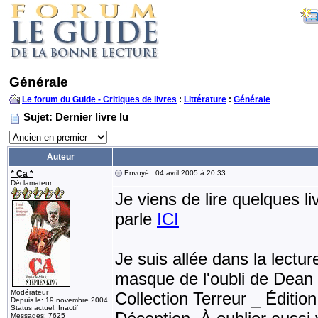
Générale
Le forum du Guide - Critiques de livres
:
Littérature
:
Générale
Sujet: Dernier livre lu
Auteur
* Ça *
Envoyé : 04 avril 2005 à 20:33
Déclamateur
Je viens de lire quelques l
parle
ICI
Je suis allée dans la lect
masque de l'oubli de Dean
Modérateur
Collection Terreur _ Éditi
Depuis le: 19 novembre 2004
Status actuel: Inactif
Messages: 7625