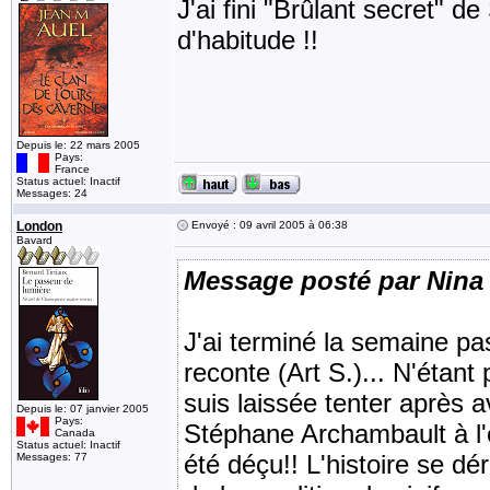
J'ai fini "Brûlant secret" 
d'habitude !!
Depuis le: 22 mars 2005
Pays:
France
Status actuel: Inactif
Messages: 24
London
Envoyé : 09 avril 2005 à 06:38
Bavard
Message posté par Nina
J'ai terminé la semaine p
reconte (Art S.)... N'étan
suis laissée tenter après a
Depuis le: 07 janvier 2005
Pays:
Stéphane Archambault à l'
Canada
Status actuel: Inactif
été déçu!! L'histoire se d
Messages: 77