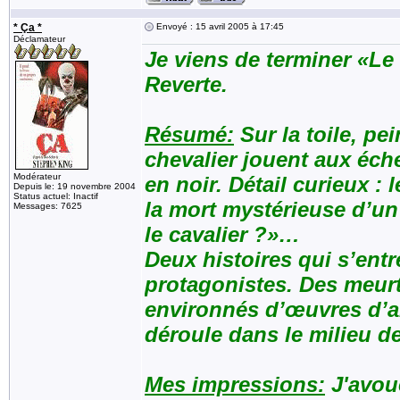
* Ça *
Envoyé : 15 avril 2005 à 17:45
Déclamateur
Je viens de terminer «Le
Reverte.
Résumé:
Sur la toile, pei
chevalier jouent aux éch
Modérateur
en noir. Détail curieux :
Depuis le: 19 novembre 2004
Status actuel: Inactif
la mort mystérieuse d’un 
Messages: 7625
le cavalier ?»…
Deux histoires qui s’ent
protagonistes. Des meurt
environnés d’œuvres d’a
déroule dans le milieu de
Mes impressions:
J'avoue