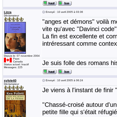
Lizza
Envoyé : 10 avril 2005 à 03:36
Déclamateur
"anges et démons" voilà mo
vite qu'avec "Davinci code
La fin est excellente et co
intréressant comme contex
Depuis le: 07 novembre 2004
Pays:
Je suis folle des romans his
Canada
Status actuel: Inactif
Messages: 225
sylvie40
Envoyé : 10 avril 2005 à 06:24
Déclamateur
Je viens à l'instant de fin
"Chassé-croisé autour d'un
petite fille qui s'était réfug