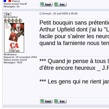
France
Status actuel: Inactif
Messages: 24
* Ça *
Envoyé : 22 avril 2005 à 09:48
Déclamateur
Petit bouquin sans prétenti
Arthur Upfield dont j'ai lu 
facile pour s'aérer les neu
quand la farniente nous te
Modérateur
Depuis le: 19 novembre 2004
*** Quand je pense à tous les
Status actuel: Inactif
Messages: 7625
d'être encore heureux _ J
*** Les gens qui ne rient j