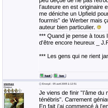
peu déçue de ne pas retrouv
l'auteure en est originaire 
me déniche un Upfield pou
fourmis" de Werber mais ça 
auteur bien particulier.
*** Quand je pense à tous les
d'être encore heureux _ J
*** Les gens qui ne rient j
stemax
Envoyé : 05 avril 2005 à 12:51
Orateur
Je viens de finir "l'âme du
ténébris". Carrement géni
En fait j'ai commencé à l'en