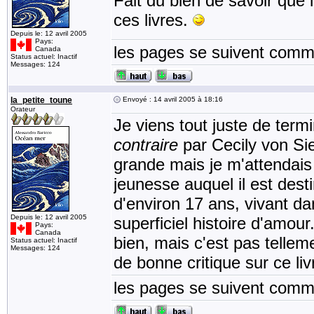
Fait du bien de savoir que 
ces livres.
Depuis le: 12 avril 2005
Pays:
les pages se suivent comme
Canada
Status actuel: Inactif
Messages: 124
la_petite_toune
Envoyé : 14 avril 2005 à 18:16
Orateur
Je viens tout juste de term
contraire
par Cecily von Si
grande mais je m'attendais
jeunesse auquel il est dest
d'environ 17 ans, vivant da
Depuis le: 12 avril 2005
superficiel histoire d'amou
Pays:
Canada
bien, mais c'est pas telleme
Status actuel: Inactif
Messages: 124
de bonne critique sur ce liv
les pages se suivent comme