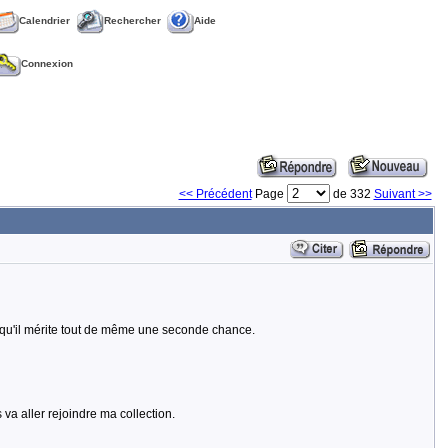
Calendrier
Rechercher
Aide
Connexion
<< Précédent
Page
de 332
Suivant >>
s qu'il mérite tout de même une seconde chance.
va aller rejoindre ma collection.