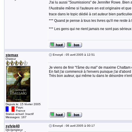
J'ai lu aussi "Soumissions" de Jennifer Rowe. Bien a
l'Australie même si l'auteure en est originaire et qu
trace dans le topic dédié à cet auteur bien particulie
*** Quand je pense à tous les livres qu'il me reste à 
*** Les gens qui ne rient jamais ne sont pas sérieux
stemax
Envoyé : 05 avril 2005 à 12:51
Orateur
Je viens de finir "l'âme du mal" de maxime Chattam e
En fait j'ai commencé à l'envers puisque j'ai d'abord 
Très bon auteur, qui même lu dans le désordre n'enlè
Depuis le: 15 février 2005
Pays:
France
Status actuel: Inactif
Messages: 167
sylvie40
Envoyé : 06 avril 2005 à 00:17
Déclamateur