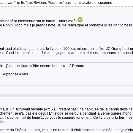
aptivant", je lis "Les Rivières Pourpres" pas mal, macabre et suspens ...
souhaité la bienvenue sur le forum _ alors voilà!
de Robin Hobb mais je prends note. Je me renseigne et probable qu'ils iront grossir 
t c'est plutôt sanglant mais le livre est 100 fois mieux que le film. JC Grangé est u
es. C'est tellement cru parfois que ça peut marquer certaines personnes plus sensi
lire, j'ai la certitude d'être encore heureux _ J.Renard
 _ Alphonse Allais
aus: un survivant reconte (Art S.)... N'étant pas une habituée de la bande dessinée
ment, je n'ai pas été déçu!! L'histoire se déroule pendant la 2ème guerre mondiale et
. Il s'agit en fait du tome 1. Je vous le suggère fortement! Ce livre est à la fois inst
hèque!!
ordre du Phénix... je sais, je suis en retard!!! Il était dans ma bibliothèque et je n'ét