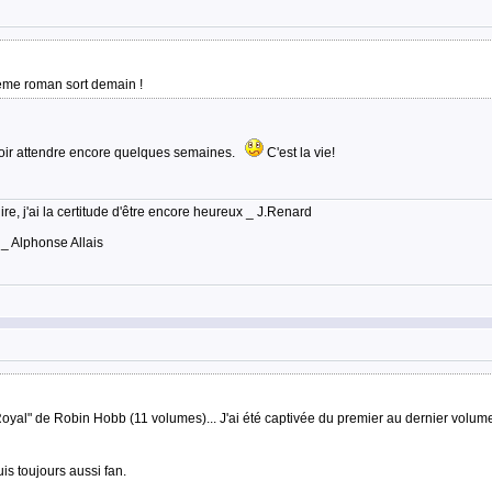
ème roman sort demain !
lloir attendre encore quelques semaines.
C'est la vie!
lire, j'ai la certitude d'être encore heureux _ J.Renard
 _ Alphonse Allais
oyal" de Robin Hobb (11 volumes)... J'ai été captivée du premier au dernier volumes..
uis toujours aussi fan.