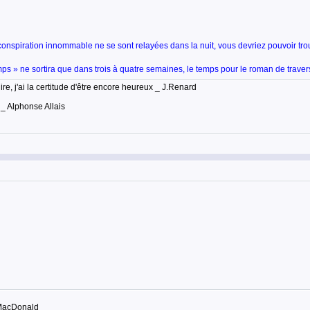
onspiration innommable ne se sont relayées dans la nuit, vous devriez pouvoir trou
 » ne sortira que dans trois à quatre semaines, le temps pour le roman de traverse
lire, j'ai la certitude d'être encore heureux _ J.Renard
 _ Alphonse Allais
 MacDonald