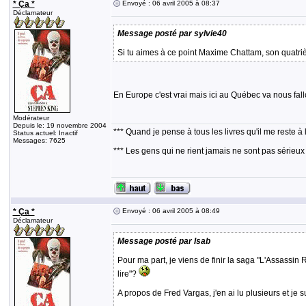
* Ça *
Envoyé : 06 avril 2005 à 08:37
Déclamateur
Message posté par sylvie40
Si tu aimes à ce point Maxime Chattam, son quatri
En Europe c'est vrai mais ici au Québec va nous fa
Modérateur
Depuis le: 19 novembre 2004
*** Quand je pense à tous les livres qu'il me reste à 
Status actuel: Inactif
Messages: 7625
*** Les gens qui ne rient jamais ne sont pas sérieux
* Ça *
Envoyé : 06 avril 2005 à 08:49
Déclamateur
Message posté par Isab
Pour ma part, je viens de finir la saga "L'Assassin R
lire"?
A propos de Fred Vargas, j'en ai lu plusieurs et je s