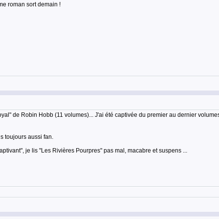
me roman sort demain !
yal" de Robin Hobb (11 volumes)... J'ai été captivée du premier au dernier volumes... 
is toujours aussi fan.
ptivant", je lis "Les Rivières Pourpres" pas mal, macabre et suspens ...