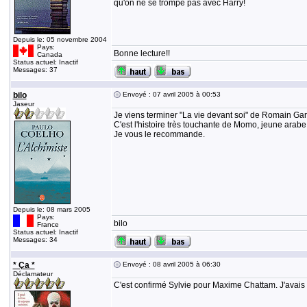
qu'on ne se trompe pas avec Harry!
Depuis le: 05 novembre 2004
Pays:
Bonne lecture!!
Canada
Status actuel: Inactif
Messages: 37
bilo
Envoyé : 07 avril 2005 à 00:53
Jaseur
Je viens terminer "La vie devant soi" de Romain Gar
C'est l'histoire très touchante de Momo, jeune arabe,
Je vous le recommande.
Depuis le: 08 mars 2005
Pays:
bilo
France
Status actuel: Inactif
Messages: 34
* Ça *
Envoyé : 08 avril 2005 à 06:30
Déclamateur
C'est confirmé Sylvie pour Maxime Chattam. J'avais 