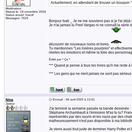
Actuellement, en attendant de trouver un bouquin "c
Modérateur
Depuis le: 19 novembre 2004
Status actuel: Inactif
Messages: 7625
Bonjour Isab _ Je ne me souviens pas si je t'ai déjà 
Je n'ai jamais lu Fred Vargas ni ne connaît la série 
découvrir de nouveaux noms et livres.
Tu mentionnes "Les rivières pourpres" et effectivemen
réelles les émotions et même la folie des personnag
Édité par * Ça *
*** Quand je pense à tous les livres qu'il me reste à 
*** Les gens qui ne rient jamais ne sont pas sérieux
Nina
Envoyé : 06 avril 2005 à 13:01
Jaseur
J'ai terminé la semaine passée la bande dessinée : M
Stéphane Archambault à l'émission M'as tu lu? Franche
représentés par des souris et les nazis par des chats..
malheureusement n'est pas disponible à ma bibliot
Je viens aussi tout juste de terminer Harry Potter et l'