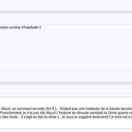
superbe comme d'habitude !!
Maus: un survivant reconte (Art S.)... N'étant pas une habituée de la bande dessiné
ranchement, je n'ai pas été déçu!! L'histoire se déroule pendant la 2ème guerre mondi
des chats... Il s'agit en fait du tome 1. Je vous le suggère fortement! Ce livre est à la 