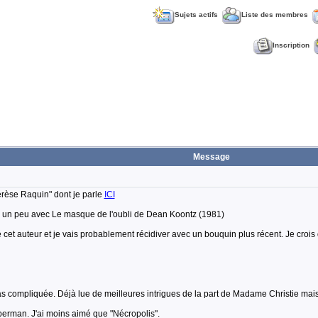
Sujets actifs
Liste des membres
Inscription
Message
érèse Raquin" dont je parle
ICI
er un peu avec Le masque de l'oubli de Dean Koontz (1981)
cet auteur et je vais probablement récidiver avec un bouquin plus récent. Je croi
pas compliquée. Déjà lue de meilleures intrigues de la part de Madame Christie mais 
berman. J'ai moins aimé que "Nécropolis".