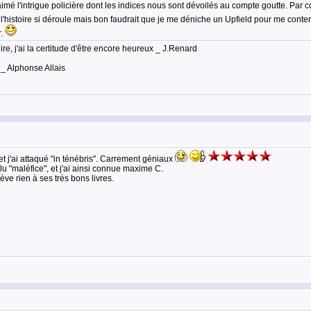
imé l'intrigue policière dont les indices nous sont dévoilés au compte goutte. Par 
e l'histoire si déroule mais bon faudrait que je me déniche un Upfield pour me conte
r.
lire, j'ai la certitude d'être encore heureux _ J.Renard
 _ Alphonse Allais
t j'ai attaqué "in ténébris". Carrement géniaux
lu "maléfice", et j'ai ainsi connue maxime C.
ve rien à ses très bons livres.