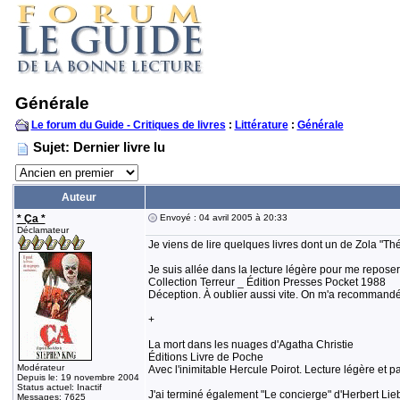
Générale
Le forum du Guide - Critiques de livres
:
Littérature
:
Générale
Sujet: Dernier livre lu
Auteur
* Ça *
Envoyé : 04 avril 2005 à 20:33
Déclamateur
Je viens de lire quelques livres dont un de Zola "Th
Je suis allée dans la lecture légère pour me repos
Collection Terreur _ Édition Presses Pocket 1988
Déception. À oublier aussi vite. On m'a recommandé 
+
La mort dans les nuages d'Agatha Christie
Éditions Livre de Poche
Modérateur
Avec l'inimitable Hercule Poirot. Lecture légère et 
Depuis le: 19 novembre 2004
Status actuel: Inactif
J'ai terminé également "Le concierge" d'Herbert Lie
Messages: 7625