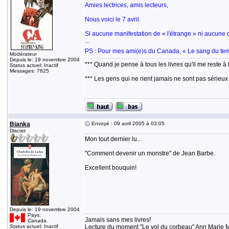
Amies lectrices, amis lecteurs,
Nous voici le 7 avril.
Si aucune manifestation de « l'étrange » ni aucune c
...
PS : Pour mes ami(e)s du Canada, « Le sang du temps
Modérateur
Depuis le: 19 novembre 2004
*** Quand je pense à tous les livres qu'il me reste à 
Status actuel: Inactif
Messages: 7625
*** Les gens qui ne rient jamais ne sont pas sérieux
Bianka
Envoyé : 09 avril 2005 à 03:05
Discret
Mon tout dernier lu...
"Comment devenir un monstre" de Jean Barbe.
Excellent bouquin!
Depuis le: 19 novembre 2004
Pays:
Jamais sans mes livres!
Canada
Status actuel: Inactif
Lecture du moment "Le vol du corbeau" Ann Marie