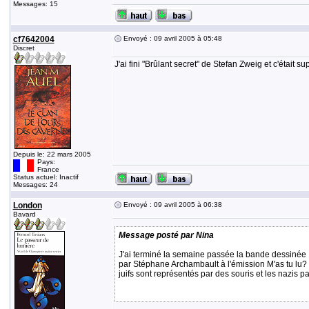
Messages: 15
cf7642004
Envoyé : 09 avril 2005 à 05:48
Discret
J'ai fini "Brûlant secret" de Stefan Zweig et c'était 
Depuis le: 22 mars 2005
Pays:
France
Status actuel: Inactif
Messages: 24
London
Envoyé : 09 avril 2005 à 06:38
Bavard
Message posté par Nina
J'ai terminé la semaine passée la bande dessinée : 
par Stéphane Archambault à l'émission M'as tu lu? F
juifs sont représentés par des souris et les nazis par 