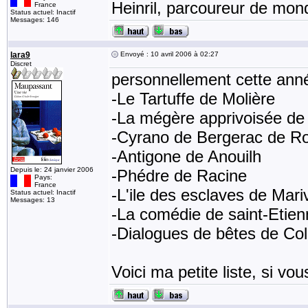
Heinril, parcoureur de mond
France
Status actuel: Inactif
Messages: 146
lara9
Envoyé : 10 avril 2006 à 02:27
Discret
personnellement cette anné
-Le Tartuffe de Molière
-La mégère apprivoisée d
-Cyrano de Bergerac de R
-Antigone de Anouilh
Depuis le: 24 janvier 2006
-Phédre de Racine
Pays:
France
-L'ile des esclaves de Mar
Status actuel: Inactif
Messages: 13
-La comédie de saint-Etie
-Dialogues de bêtes de Col
Voici ma petite liste, si v