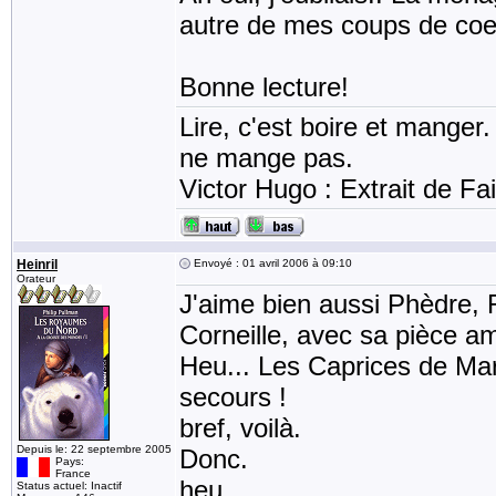
autre de mes coups de coe
Bonne lecture!
Lire, c'est boire et manger.
ne mange pas.
Victor Hugo : Extrait de Fa
Heinril
Envoyé : 01 avril 2006 à 09:10
Orateur
J'aime bien aussi Phèdre, 
Corneille, avec sa pièce a
Heu... Les Caprices de Mar
secours !
bref, voilà.
Depuis le: 22 septembre 2005
Donc.
Pays:
France
heu
Status actuel: Inactif