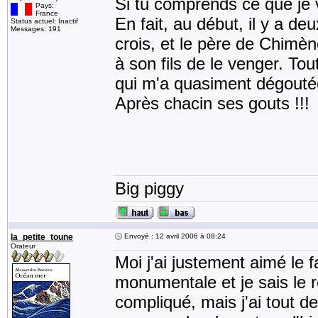
Si tu comprends ce que je vi
Pays:
France
En fait, au début, il y a d
Status actuel: Inactif
Messages: 191
crois, et le père de Chimèn
à son fils de le venger. T
qui m'a quasiment dégoutée
Après chacin ses gouts !!!
Big piggy
la_petite_toune
Envoyé : 12 avril 2006 à 08:24
Orateur
Moi j'ai justement aimé le fa
monumentale et je sais le r
compliqué, mais j'ai tout d