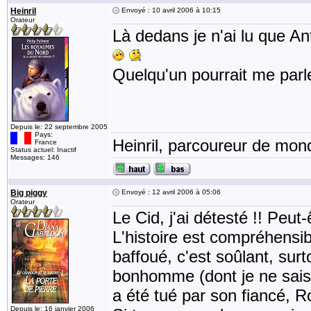
Heinril
Envoyé : 10 avril 2006 à 10:15
Orateur
Là dedans je n'ai lu que An
Quelqu'un pourrait me parl
Depuis le: 22 septembre 2005
Pays:
Heinril, parcoureur de mond
France
Status actuel: Inactif
Messages: 146
Big piggy
Envoyé : 12 avril 2006 à 05:06
Orateur
Le Cid, j'ai détesté !! Peut
L'histoire est compréhensi
baffoué, c'est soûlant, su
bonhomme (dont je ne sais 
a été tué par son fiancé, R
Depuis le: 16 janvier 2006