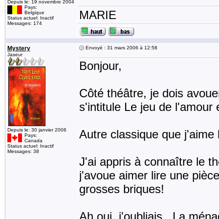
Depuis le: 19 novembre 2004
Pays:
MARIE
Belgique
Status actuel: Inactif
Messages: 174
Mystery
Envoyé : 31 mars 2006 à 12:58
Jaseur
Bonjour,
Côté théâtre, je dois avoue
s'intitule Le jeu de l'amour
Depuis le: 30 janvier 2006
Autre classique que j'aime
Pays:
Canada
Status actuel: Inactif
Messages: 38
J'ai appris à connaître le th
j'avoue aimer lire une pièc
grosses briques!
Ah oui, j'oubliais.. La mén