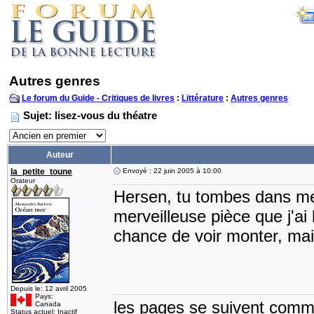
Autres genres
Le forum du Guide - Critiques de livres
:
Littérature
:
Autres genres
Sujet: lisez-vous du théatre
Auteur
la_petite_toune
Envoyé : 22 juin 2005 à 10:00
Orateur
Hersen, tu tombes dans me
merveilleuse pièce que j'ai 
chance de voir monter, mais
Depuis le: 12 avril 2005
Pays:
les pages se suivent comme
Canada
Status actuel: Inactif