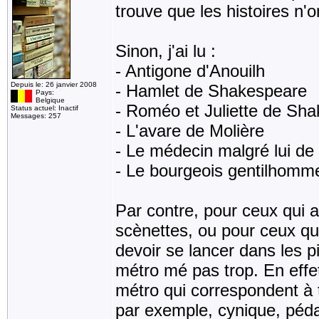
trouve que les histoires n'
Sinon, j'ai lu :
- Antigone d'Anouilh
Depuis le: 26 janvier 2008
- Hamlet de Shakespeare
Pays:
Belgique
- Roméo et Juliette de Sh
Status actuel: Inactif
Messages: 257
- L'avare de Molière
- Le médecin malgré lui de
- Le bourgeois gentilhomm
Par contre, pour ceux qui a
scènettes, ou pour ceux qui
devoir se lancer dans les p
métro mé pas trop. En effet, 
métro qui correspondent à to
par exemple, cynique, péd