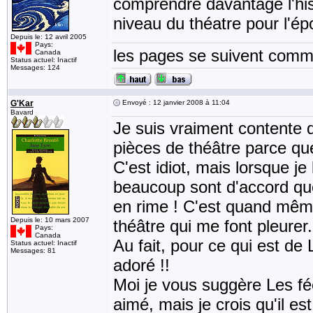
comprendre davantage l'hi
niveau du théatre pour l'épo
Depuis le: 12 avril 2005
Pays:
les pages se suivent comme
Canada
Status actuel: Inactif
Messages: 124
G'Kar
Envoyé : 12 janvier 2008 à 11:04
Bavard
Je suis vraiment contente q
pièces de théâtre parce que
C'est idiot, mais lorsque j
beaucoup sont d'accord que 
en rime ! C'est quand même 
Depuis le: 10 mars 2007
théâtre qui me font pleurer.
Pays:
Canada
Au fait, pour ce qui est de 
Status actuel: Inactif
Messages: 81
adoré !!
Moi je vous suggère Les fé
aimé, mais je crois qu'il es