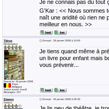
Je ne connais pas du tout ç
G'Kar : << Nous sommes to
naît une aridité où rien ne 
meilleur en nous. >>
Titiras
Envoyé : 29 janvier 2008 à 10:00
Déclamateur
Je tiens quand même à préc
un livre pour enfant mais bo
vous prévenir...
Depuis le: 26 janvier 2008
Pays:
Belgique
Status actuel: Inactif
Messages: 257
Elween
Envoyé : 30 janvier 2008 à 09:30
Orateur
Je lis peu de théâtre, je tr