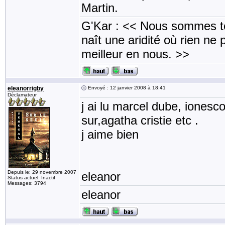
Martin.
G'Kar : << Nous sommes to
naît une aridité où rien ne 
meilleur en nous. >>
eleanorrigby
Envoyé : 12 janvier 2008 à 18:41
Déclamateur
j ai lu marcel dube, ionesc
sur,agatha cristie etc .
j aime bien
Depuis le: 29 novembre 2007
eleanor
Status actuel: Inactif
Messages: 3794
eleanor