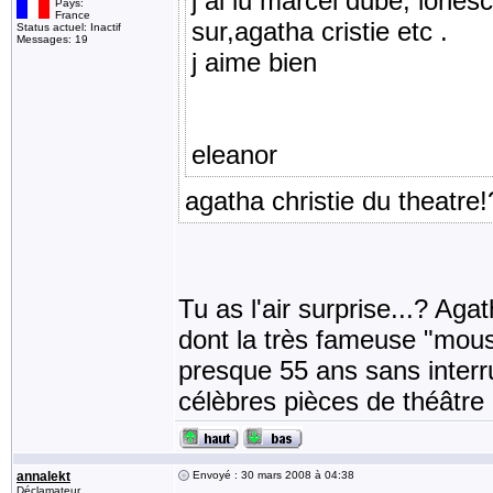
j ai lu marcel dube, iones
Pays:
France
sur,agatha cristie etc .
Status actuel: Inactif
Messages: 19
j aime bien
eleanor
agatha christie du theatre
Tu as l'air surprise...? Aga
dont la très fameuse "mouse
presque 55 ans sans interru
célèbres pièces de théâtre
annalekt
Envoyé : 30 mars 2008 à 04:38
Déclamateur