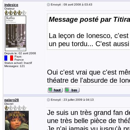
indesice
Envoyé : 09 avril 2008 à 03:43
Orateur
Message posté par Titir
La leçon de Ionesco, c'es
un peu tordu... C'est aussi 
Depuis le: 02 avril 2008
Pays:
France
Status actuel: Inactif
Messages: 121
Oui c'est vrai que c'est mê
théatre de l'absurde de Ion
palaro28
Envoyé : 23 juillet 2009 à 04:13
Discret
Je suis un très grand fan d
une très belle pièce de théâ
Je n'ai jamais vu jusqu'à pré