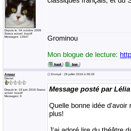
classiques français, et du
Depuis le: 04 octobre 2006
Status actuel: Inactif
Grominou
Messages: 13547
Mon blogue de lecture:
htt
Anwar
Envoyé : 29 juillet 2019 à 08:29
Discret
Message posté par Lélia
Depuis le: 19 juin 2019 Status
actuel: Inactif
Messages: 9
Quelle bonne idée d'avoir r
plus!
J'ai adoré lire du théâtre