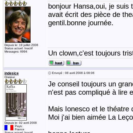
bonjour Hansa,oui, je suis 
avait écrit des pièce de th
gentil.bonne journée.
Depuis le: 19 juillet 2006
Status actuel: Inactif
Un clown,c'est toujours tris
Messages: 6994
indesice
Envoyé : 08 avril 2008 à 08:06
Orateur
Je conseil toujours un grand
n'est pas compliqué à lire e
Mais Ionesco et le théatre 
Moi j'ai bien aimée La Leç
Depuis le: 02 avril 2008
Pays:
France
Status actuel: Inactif