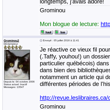
longtemps, j'avais adoré!
Grominou
Mon blogue de lecture:
htt
Grominou2
Envoyé : 05 juillet 2016 à 11:41
Déclamateur
Je réactive ce vieux fil pou
(.Taffy, youhou!) un dossier
particulier québécois) dans
dans bien des bibliothèques 
notamment un article qui d
Depuis le: 04 octobre 2006
différentes périodes de l'hi
Status actuel: Inactif
Messages: 13547
http://revue.leslibraires.ca/
Grominou