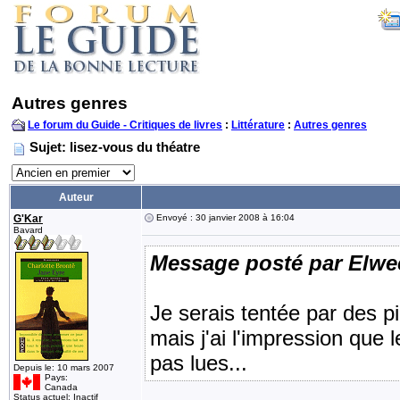
Autres genres
Le forum du Guide - Critiques de livres
:
Littérature
:
Autres genres
Sujet: lisez-vous du théatre
Auteur
G'Kar
Envoyé : 30 janvier 2008 à 16:04
Bavard
Message posté par Elwe
Je serais tentée par des 
mais j'ai l'impression que 
pas lues...
Depuis le: 10 mars 2007
Pays:
Canada
Status actuel: Inactif